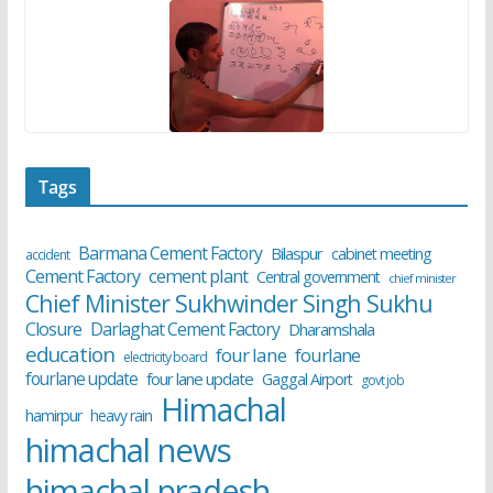
Tags
Barmana Cement Factory
Bilaspur
cabinet meeting
accident
cement plant
Cement Factory
Central government
chief minister
Chief Minister Sukhwinder Singh Sukhu
Closure
Darlaghat Cement Factory
Dharamshala
education
four lane
fourlane
electricity board
fourlane update
four lane update
Gaggal Airport
govt job
Himachal
hamirpur
heavy rain
himachal news
himachal pradesh