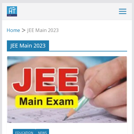
Skip
to
content
Home
JEE Main 2023
JEE Main 2023
EDUCATION
NEWS