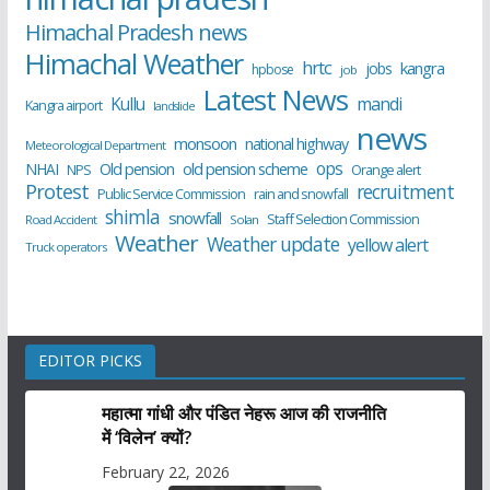
Himachal Pradesh news
Himachal Weather
hrtc
kangra
jobs
hpbose
job
Latest News
Kullu
mandi
Kangra airport
landslide
news
monsoon
national highway
Meteorological Department
ops
old pension scheme
NHAI
Old pension
NPS
Orange alert
Protest
recruitment
Public Service Commission
rain and snowfall
shimla
snowfall
Staff Selection Commission
Road Accident
Solan
Weather
Weather update
yellow alert
Truck operators
EDITOR PICKS
महात्मा गांधी और पंडित नेहरू आज की राजनीति
में ‘विलेन’ क्यों?
February 22, 2026