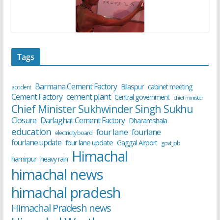
Tags
Barmana Cement Factory
Bilaspur
cabinet meeting
accident
cement plant
Cement Factory
Central government
chief minister
Chief Minister Sukhwinder Singh Sukhu
Closure
Darlaghat Cement Factory
Dharamshala
education
four lane
fourlane
electricity board
fourlane update
four lane update
Gaggal Airport
govt job
Himachal
hamirpur
heavy rain
himachal news
himachal pradesh
Himachal Pradesh news