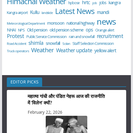
Himachal Weather
hrtc
kangra
jobs
hpbose
job
Latest News
Kullu
mandi
Kangra airport
landslide
news
monsoon
national highway
Meteorological Department
ops
old pension scheme
NHAI
Old pension
NPS
Orange alert
Protest
recruitment
Public Service Commission
rain and snowfall
shimla
snowfall
Staff Selection Commission
Road Accident
Solan
Weather
Weather update
yellow alert
Truck operators
EDITOR PICKS
महात्मा गांधी और पंडित नेहरू आज की राजनीति
में ‘विलेन’ क्यों?
February 22, 2026