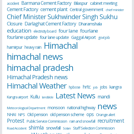
Barmana Cement Factory
Bilaspur
cabinet meeting
accident
cement plant
Cement Factory
Central government
chief minister
Chief Minister Sukhwinder Singh Sukhu
Closure
Darlaghat Cement Factory
Dharamshala
education
four lane
fourlane
electricity board
fourlane update
four lane update
Gaggal Airport
govt job
Himachal
hamirpur
heavy rain
himachal news
himachal pradesh
Himachal Pradesh news
Himachal Weather
hrtc
kangra
jobs
hpbose
job
Latest News
Kullu
mandi
Kangra airport
landslide
news
monsoon
national highway
Meteorological Department
ops
old pension scheme
NHAI
Old pension
NPS
Orange alert
Protest
recruitment
Public Service Commission
rain and snowfall
shimla
snowfall
Staff Selection Commission
Road Accident
Solan