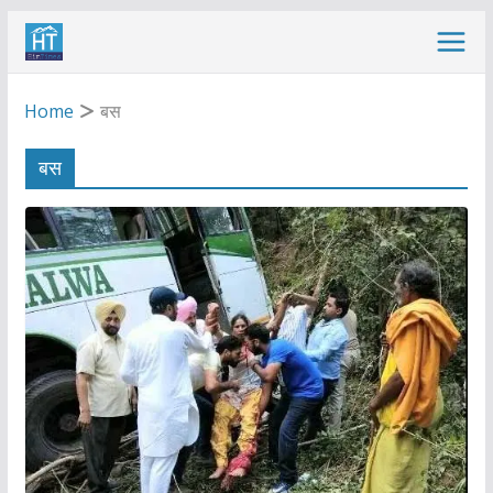
Skip
to
content
Home
बस
बस