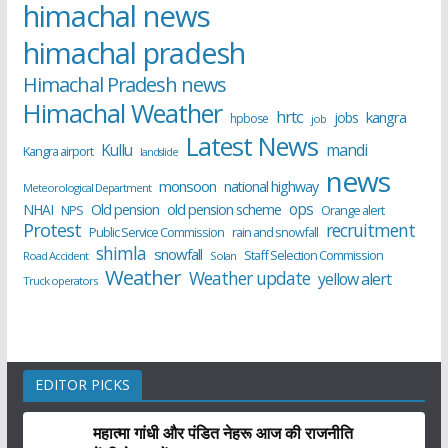
himachal news
himachal pradesh
Himachal Pradesh news
Himachal Weather
hrtc
kangra
jobs
hpbose
job
Latest News
Kullu
mandi
Kangra airport
landslide
news
monsoon
national highway
Meteorological Department
ops
old pension scheme
NHAI
Old pension
NPS
Orange alert
Protest
recruitment
Public Service Commission
rain and snowfall
shimla
snowfall
Staff Selection Commission
Road Accident
Solan
Weather
Weather update
yellow alert
Truck operators
EDITOR PICKS
महात्मा गांधी और पंडित नेहरू आज की राजनीति