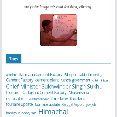
जब हम देश के बहुत सारे राज्यों जैसे पंजाब, तमिलनाडु,
Tags
Barmana Cement Factory
Bilaspur
cabinet meeting
accident
cement plant
Cement Factory
Central government
chief minister
Chief Minister Sukhwinder Singh Sukhu
Closure
Darlaghat Cement Factory
Dharamshala
education
four lane
fourlane
electricity board
fourlane update
four lane update
Gaggal Airport
govt job
Himachal
hamirpur
heavy rain