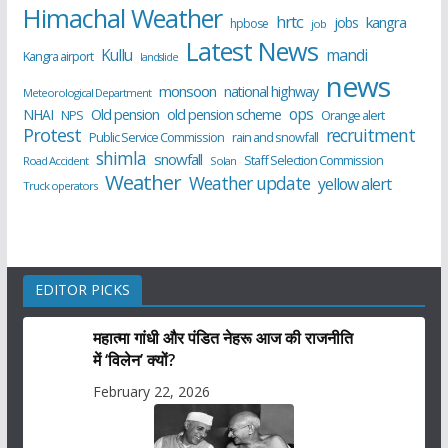
Himachal Weather
hrtc
kangra
jobs
hpbose
job
Latest News
Kullu
mandi
Kangra airport
landslide
news
monsoon
national highway
Meteorological Department
ops
old pension scheme
NHAI
Old pension
NPS
Orange alert
Protest
recruitment
Public Service Commission
rain and snowfall
shimla
snowfall
Staff Selection Commission
Road Accident
Solan
Weather
Weather update
yellow alert
Truck operators
EDITOR PICKS
महात्मा गांधी और पंडित नेहरू आज की राजनीति
में ‘विलेन’ क्यों?
February 22, 2026