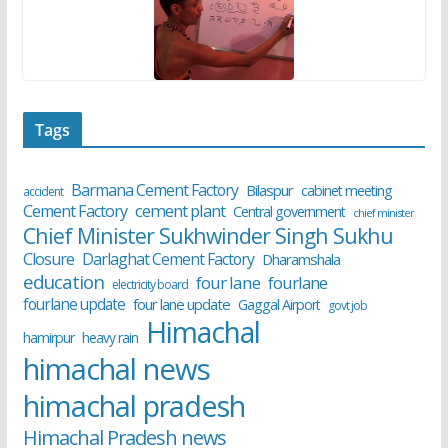
Tags
Barmana Cement Factory
Bilaspur
cabinet meeting
accident
cement plant
Cement Factory
Central government
chief minister
Chief Minister Sukhwinder Singh Sukhu
Closure
Darlaghat Cement Factory
Dharamshala
education
four lane
fourlane
electricity board
fourlane update
four lane update
Gaggal Airport
govt job
Himachal
hamirpur
heavy rain
himachal news
himachal pradesh
Himachal Pradesh news