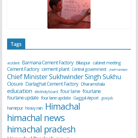
Tags
Barmana Cement Factory
Bilaspur
cabinet meeting
accident
cement plant
Cement Factory
Central government
chief minister
Chief Minister Sukhwinder Singh Sukhu
Closure
Darlaghat Cement Factory
Dharamshala
education
four lane
fourlane
electricity board
fourlane update
four lane update
Gaggal Airport
govt job
Himachal
hamirpur
heavy rain
himachal news
himachal pradesh