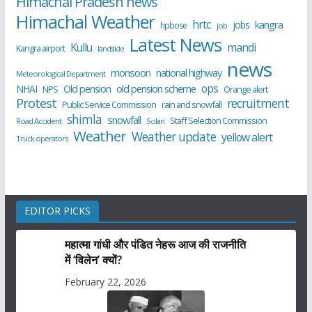
Himachal Pradesh news
Himachal Weather
hrtc
kangra
jobs
hpbose
job
Latest News
Kullu
mandi
Kangra airport
landslide
news
monsoon
national highway
Meteorological Department
ops
old pension scheme
NHAI
Old pension
NPS
Orange alert
Protest
recruitment
Public Service Commission
rain and snowfall
shimla
snowfall
Staff Selection Commission
Road Accident
Solan
Weather
Weather update
yellow alert
Truck operators
EDITOR PICKS
महात्मा गांधी और पंडित नेहरू आज की राजनीति
में ‘विलेन’ क्यों?
February 22, 2026