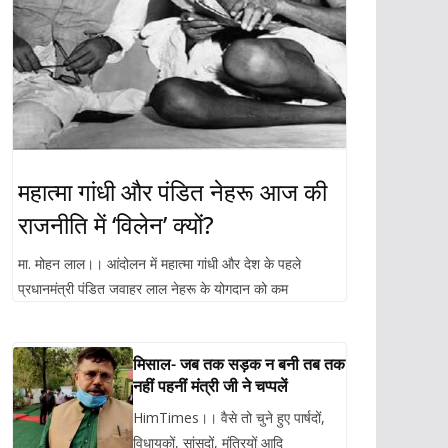
महात्मा गांधी और पंडित नेहरू आज की
राजनीति में ‘विलेन’ क्यों?
मा. मोहन लाल।। आंदोलन में महात्मा गांधी और देश के पहले
प्रधानमंत्री पंडित जवाहर लाल नेहरू के योगदान को कम
मिसाल- जब तक सड़क न बनी तब तक
नहीं पहनीं मंत्री जी ने चप्पलें
HimTimes।। वैसे तो चुने हुए पार्षदों,
विधायकों, सांसदों, मंत्रियों आदि