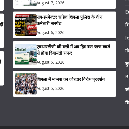
August 7, 2026
E
सब-इंस्पेक्टर सहित शिमला पुलिस के तीन
कर्मचारी सस्पेंड
ीं
श
August 6, 2026
J
एचआरटीसी की बसों में अब हिम बस प्लस कार्ड
मं
से होगा रियायती सफर
ै
August 6, 2026
कु
B
शिमला में भाजपा का जोरदार विरोध प्रदर्शन
August 5, 2026
का
ब