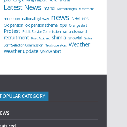
Kangra airport
landslide
Latest News
mandi
Meteorological Department
news
monsoon
national highway
NHAI
NPS
ops
old pension scheme
Old pension
Orange alert
Protest
Public Service Commission
rain and snowfall
recruitment
shimla
snowfall
Road Accident
Solan
Weather
Staff Selection Commission
Truck operators
Weather update
yellow alert
POPULAR CATEGORY
EWS
eatured