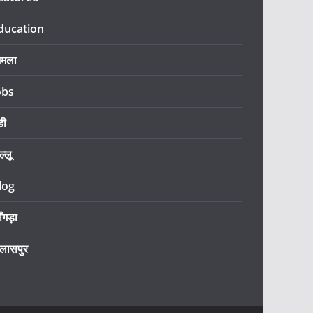
ducation
िमला
obs
डी
ल्लू
log
ँगड़ा
िलासपुर