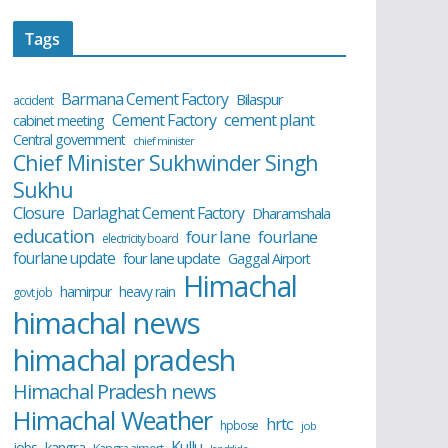
Tags
Barmana Cement Factory
Bilaspur
accident
cement plant
Cement Factory
cabinet meeting
Central government
chief minister
Chief Minister Sukhwinder Singh
Sukhu
Closure
Darlaghat Cement Factory
Dharamshala
education
four lane
fourlane
electricity board
fourlane update
four lane update
Gaggal Airport
Himachal
hamirpur
heavy rain
govt job
himachal news
himachal pradesh
Himachal Pradesh news
Himachal Weather
hrtc
hpbose
job
Kullu
kangra
jobs