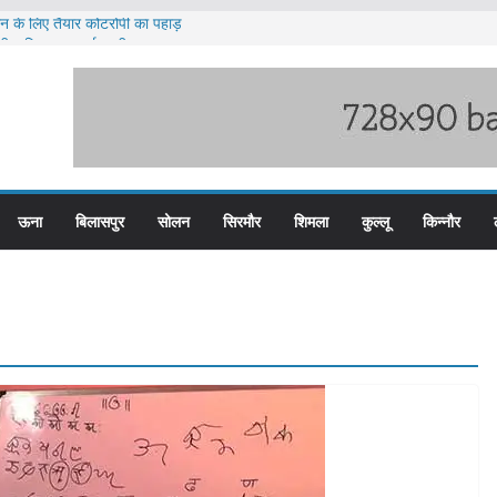
लन के लिए तैयार कोटरोपी का पहाड़
ी बारिश का अलर्ट ज़ारी
लिस के तीन कर्मचारी सस्पेंड
म बस प्लस कार्ड से होगा रियायती सफर
िरोध प्रदर्शन
ऊना
बिलासपुर
सोलन
सिरमौर
शिमला
कुल्लू
किन्नौर