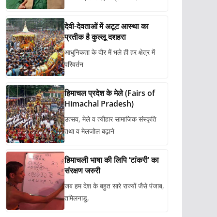
देवी-देवताओं में अटूट आस्था का
प्रतीक है कुल्लू दशहरा
आधुनिकता के दौर में भले ही हर क्षेत्र में
परिवर्तन
हिमाचल प्रदेश के मेले (Fairs of
Himachal Pradesh)
उत्सव, मेले व त्यौहार सामाजिक संस्कृति
तथा व मेलजोल बढ़ाने
हिमाचली भाषा की लिपि ‘टांकरी’ का
संरक्षण जरुरी
जब हम देश के बहुत सारे राज्यों जैसे पंजाब,
तमिलनाडु,