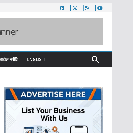
लाहौल-स्पीति
ENGLISH