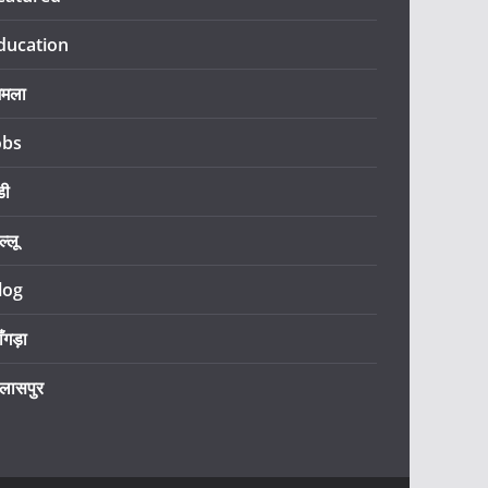
ducation
िमला
obs
डी
ल्लू
log
ँगड़ा
िलासपुर