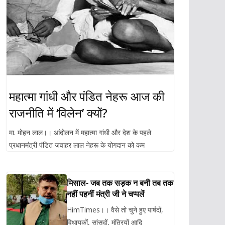
महात्मा गांधी और पंडित नेहरू आज की
राजनीति में ‘विलेन’ क्यों?
मा. मोहन लाल।। आंदोलन में महात्मा गांधी और देश के पहले
प्रधानमंत्री पंडित जवाहर लाल नेहरू के योगदान को कम
मिसाल- जब तक सड़क न बनी तब तक
नहीं पहनीं मंत्री जी ने चप्पलें
HimTimes।। वैसे तो चुने हुए पार्षदों,
विधायकों, सांसदों, मंत्रियों आदि