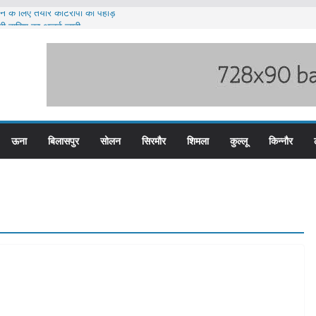
लन के लिए तैयार कोटरोपी का पहाड़
ी बारिश का अलर्ट ज़ारी
लिस के तीन कर्मचारी सस्पेंड
म बस प्लस कार्ड से होगा रियायती सफर
िरोध प्रदर्शन
ऊना
बिलासपुर
सोलन
सिरमौर
शिमला
कुल्लू
किन्नौर