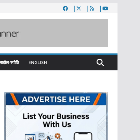
लाहौल-स्पीति
ENGLISH