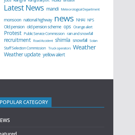
Kangra airport
landslide
Latest News
mandi
Meteorological Department
news
monsoon
national highway
NHAI
NPS
ops
old pension scheme
Old pension
Orange alert
Protest
Public Service Commission
rain and snowfall
recruitment
shimla
snowfall
Road Accident
Solan
Weather
Staff Selection Commission
Truck operators
Weather update
yellow alert
POPULAR CATEGORY
EWS
eatured