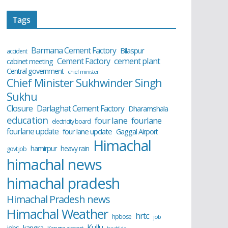
Tags
Barmana Cement Factory
Bilaspur
accident
cement plant
Cement Factory
cabinet meeting
Central government
chief minister
Chief Minister Sukhwinder Singh
Sukhu
Closure
Darlaghat Cement Factory
Dharamshala
education
four lane
fourlane
electricity board
fourlane update
four lane update
Gaggal Airport
Himachal
hamirpur
heavy rain
govt job
himachal news
himachal pradesh
Himachal Pradesh news
Himachal Weather
hrtc
hpbose
job
Kullu
kangra
jobs