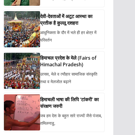
देवी-देवताओं में अटूट आस्था का
प्रतीक है कुल्लू दशहरा
आधुनिकता के दौर में भले ही हर क्षेत्र में
परिवर्तन
हिमाचल प्रदेश के मेले (Fairs of
Himachal Pradesh)
उत्सव, मेले व त्यौहार सामाजिक संस्कृति
तथा व मेलजोल बढ़ाने
हिमाचली भाषा की लिपि ‘टांकरी’ का
संरक्षण जरुरी
जब हम देश के बहुत सारे राज्यों जैसे पंजाब,
तमिलनाडु,