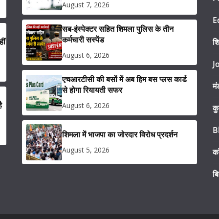
August 7, 2026
E
सब-इंस्पेक्टर सहित शिमला पुलिस के तीन
कर्मचारी सस्पेंड
ीं
श
August 6, 2026
J
एचआरटीसी की बसों में अब हिम बस प्लस कार्ड
मं
से होगा रियायती सफर
ै
August 6, 2026
कु
B
शिमला में भाजपा का जोरदार विरोध प्रदर्शन
August 5, 2026
का
ब