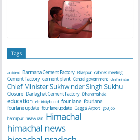
Tags
Barmana Cement Factory
Bilaspur
cabinet meeting
accident
cement plant
Cement Factory
Central government
chief minister
Chief Minister Sukhwinder Singh Sukhu
Closure
Darlaghat Cement Factory
Dharamshala
education
four lane
fourlane
electricity board
fourlane update
four lane update
Gaggal Airport
govt job
Himachal
hamirpur
heavy rain
himachal news
himachal pradesh