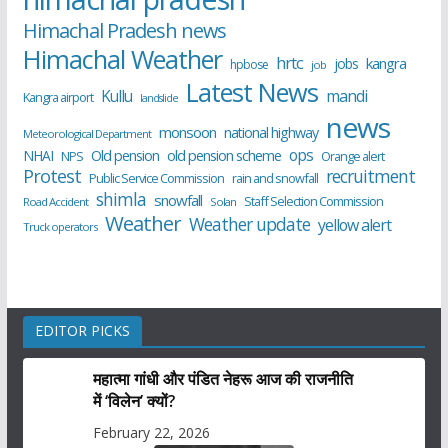
Himachal Pradesh news
Himachal Weather
hrtc
kangra
jobs
hpbose
job
Latest News
Kullu
mandi
Kangra airport
landslide
news
monsoon
national highway
Meteorological Department
ops
old pension scheme
NHAI
Old pension
NPS
Orange alert
Protest
recruitment
Public Service Commission
rain and snowfall
shimla
snowfall
Staff Selection Commission
Road Accident
Solan
Weather
Weather update
yellow alert
Truck operators
EDITOR PICKS
महात्मा गांधी और पंडित नेहरू आज की राजनीति
में ‘विलेन’ क्यों?
February 22, 2026