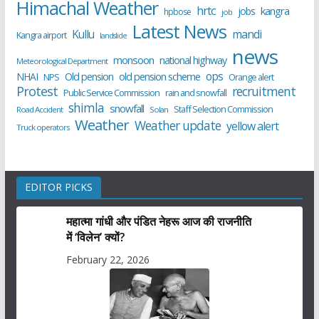
Himachal Weather
hrtc
kangra
jobs
hpbose
job
Latest News
Kullu
mandi
Kangra airport
landslide
news
monsoon
national highway
Meteorological Department
ops
old pension scheme
NHAI
Old pension
NPS
Orange alert
Protest
recruitment
Public Service Commission
rain and snowfall
shimla
snowfall
Staff Selection Commission
Road Accident
Solan
Weather
Weather update
yellow alert
Truck operators
EDITOR PICKS
महात्मा गांधी और पंडित नेहरू आज की राजनीति
में ‘विलेन’ क्यों?
February 22, 2026