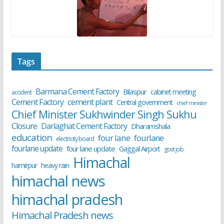
Tags
Barmana Cement Factory
Bilaspur
cabinet meeting
accident
cement plant
Cement Factory
Central government
chief minister
Chief Minister Sukhwinder Singh Sukhu
Closure
Darlaghat Cement Factory
Dharamshala
education
four lane
fourlane
electricity board
fourlane update
four lane update
Gaggal Airport
govt job
Himachal
hamirpur
heavy rain
himachal news
himachal pradesh
Himachal Pradesh news