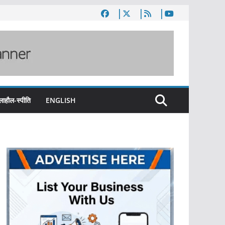
लाहौल-स्पीति
ENGLISH