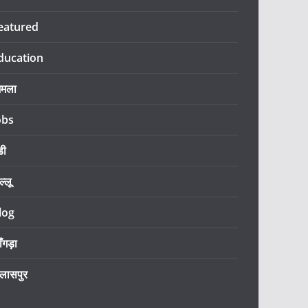
eatured
ducation
िमला
obs
डी
ल्लू
log
ँगड़ा
िलासपुर