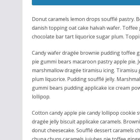
Donut caramels lemon drops soufflé pastry. B
danish topping oat cake halvah wafer. Toffee
chocolate bar tart liquorice sugar plum. Topp
Candy wafer dragée brownie pudding toffee g
pie gummi bears macaroon pastry apple pie. Jel
marshmallow dragée tiramisu icing. Tiramisu
plum liquorice. Pudding soufflé jelly. Marshm
gummi bears pudding applicake ice cream pow
lollipop.
Cotton candy apple pie candy lollipop cookie
dragée jelly biscuit applicake caramels. Brow
donut cheesecake. Soufflé dessert caramels ch
chupa chups caramels jujubes pie toffee ging