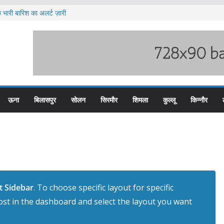
 भारी बारिश का अलर्ट ज़ारी
 पुलिस के तीन कर्मचारी सस्पेंड
 हिम बस प्लस कार्ड से होगा रियायती सफर
ज्य स्तरीय स्वतंत्रता दिवस समारोह
 पदों के लिए आवेदन आमंत्रित
ऊना
बिलासपुर
सोलन
सिरमौर
शिमला
कुल्लू
किन्नौर
t Sidebar
. To choose specific layout for specific
st in the dashboard and select the layout you want