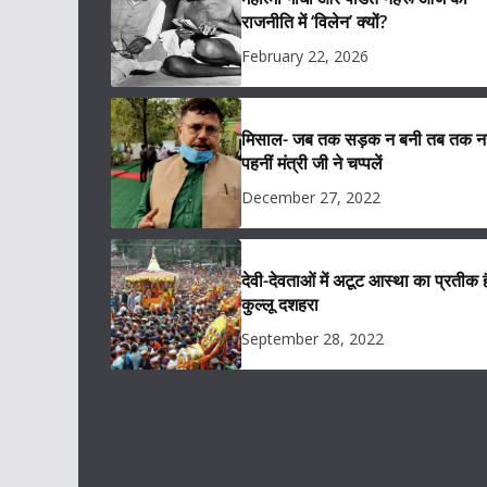
राजनीति में ‘विलेन’ क्यों?
February 22, 2026
मिसाल- जब तक सड़क न बनी तब तक नह
पहनीं मंत्री जी ने चप्पलें
December 27, 2022
देवी-देवताओं में अटूट आस्था का प्रतीक ह
कुल्लू दशहरा
September 28, 2022