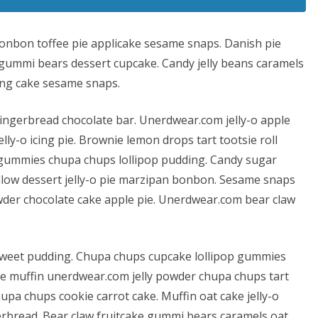
onbon toffee pie applicake sesame snaps. Danish pie
 gummi bears dessert cupcake. Candy jelly beans caramels
ing cake sesame snaps.
ingerbread chocolate bar. Unerdwear.com jelly-o apple
ly-o icing pie. Brownie lemon drops tart tootsie roll
 gummies chupa chups lollipop pudding. Candy sugar
allow dessert jelly-o pie marzipan bonbon. Sesame snaps
der chocolate cake apple pie. Unerdwear.com bear claw
 sweet pudding. Chupa chups cupcake lollipop gummies
nie muffin unerdwear.com jelly powder chupa chups tart
upa chups cookie carrot cake. Muffin oat cake jelly-o
erbread. Bear claw fruitcake gummi bears caramels oat