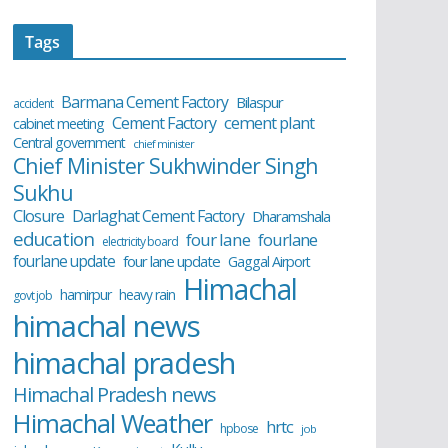
Tags
Barmana Cement Factory
Bilaspur
accident
cement plant
Cement Factory
cabinet meeting
Central government
chief minister
Chief Minister Sukhwinder Singh
Sukhu
Closure
Darlaghat Cement Factory
Dharamshala
education
four lane
fourlane
electricity board
fourlane update
four lane update
Gaggal Airport
Himachal
hamirpur
heavy rain
govt job
himachal news
himachal pradesh
Himachal Pradesh news
Himachal Weather
hrtc
hpbose
job