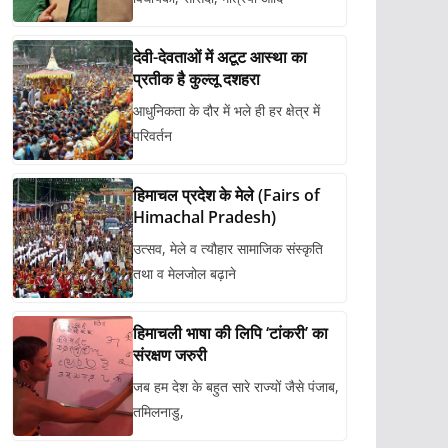
देवी-देवताओं में अटूट आस्था का
प्रतीक है कुल्लू दशहरा
आधुनिकता के दौर में भले ही हर क्षेत्र में
परिवर्तन
हिमाचल प्रदेश के मेले (Fairs of
Himachal Pradesh)
उत्सव, मेले व त्यौहार सामाजिक संस्कृति
तथा व मेलजोल बढ़ाने
हिमाचली भाषा की लिपि ‘टांकरी’ का
संरक्षण जरुरी
जब हम देश के बहुत सारे राज्यों जैसे पंजाब,
तमिलनाडु,