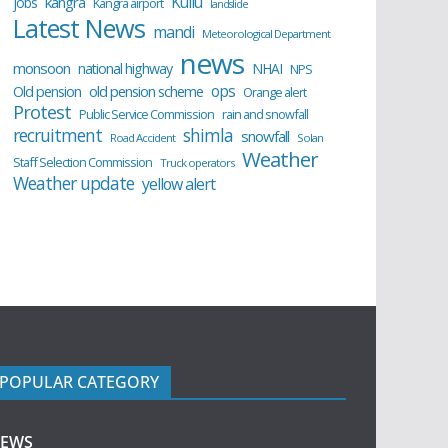
Kullu
kangra
jobs
Kangra airport
landslide
Latest News
mandi
Meteorological Department
news
monsoon
national highway
NHAI
NPS
ops
old pension scheme
Old pension
Orange alert
Protest
Public Service Commission
rain and snowfall
recruitment
shimla
snowfall
Road Accident
Solan
Weather
Staff Selection Commission
Truck operators
Weather update
yellow alert
POPULAR CATEGORY
EWS