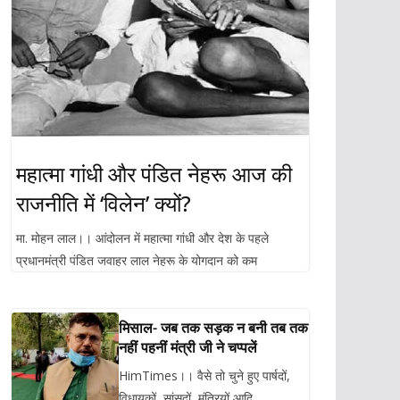
महात्मा गांधी और पंडित नेहरू आज की
राजनीति में ‘विलेन’ क्यों?
मा. मोहन लाल।। आंदोलन में महात्मा गांधी और देश के पहले
प्रधानमंत्री पंडित जवाहर लाल नेहरू के योगदान को कम
मिसाल- जब तक सड़क न बनी तब तक
नहीं पहनीं मंत्री जी ने चप्पलें
HimTimes।। वैसे तो चुने हुए पार्षदों,
विधायकों, सांसदों, मंत्रियों आदि