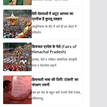
देवी-देवताओं में अटूट आस्था का
प्रतीक है कुल्लू दशहरा
आधुनिकता के दौर में भले ही हर क्षेत्र में
परिवर्तन
हिमाचल प्रदेश के मेले (Fairs of
Himachal Pradesh)
उत्सव, मेले व त्यौहार सामाजिक संस्कृति
तथा व मेलजोल बढ़ाने
हिमाचली भाषा की लिपि ‘टांकरी’ का
संरक्षण जरुरी
जब हम देश के बहुत सारे राज्यों जैसे पंजाब,
तमिलनाडु,