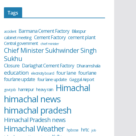
Tags
Barmana Cement Factory
Bilaspur
accident
cement plant
Cement Factory
cabinet meeting
Central government
chief minister
Chief Minister Sukhwinder Singh
Sukhu
Closure
Darlaghat Cement Factory
Dharamshala
education
four lane
fourlane
electricity board
fourlane update
four lane update
Gaggal Airport
Himachal
hamirpur
heavy rain
govt job
himachal news
himachal pradesh
Himachal Pradesh news
Himachal Weather
hrtc
hpbose
job