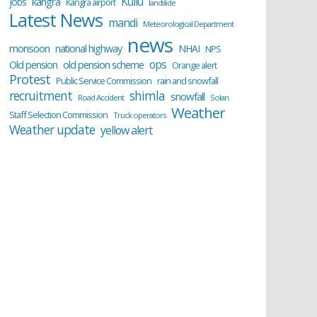
Kullu
kangra
jobs
Kangra airport
landslide
Latest News
mandi
Meteorological Department
news
monsoon
national highway
NHAI
NPS
ops
old pension scheme
Old pension
Orange alert
Protest
Public Service Commission
rain and snowfall
recruitment
shimla
snowfall
Road Accident
Solan
Weather
Staff Selection Commission
Truck operators
Weather update
yellow alert