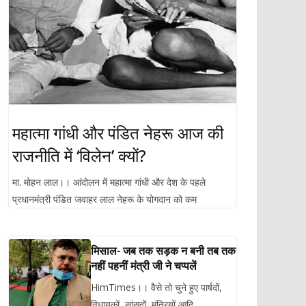
महात्मा गांधी और पंडित नेहरू आज की
राजनीति में ‘विलेन’ क्यों?
मा. मोहन लाल।। आंदोलन में महात्मा गांधी और देश के पहले
प्रधानमंत्री पंडित जवाहर लाल नेहरू के योगदान को कम
मिसाल- जब तक सड़क न बनी तब तक
नहीं पहनीं मंत्री जी ने चप्पलें
HimTimes।। वैसे तो चुने हुए पार्षदों,
विधायकों, सांसदों, मंत्रियों आदि