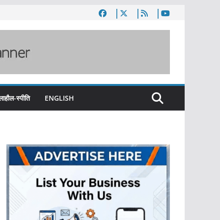
लाहौल-स्पीति
ENGLISH