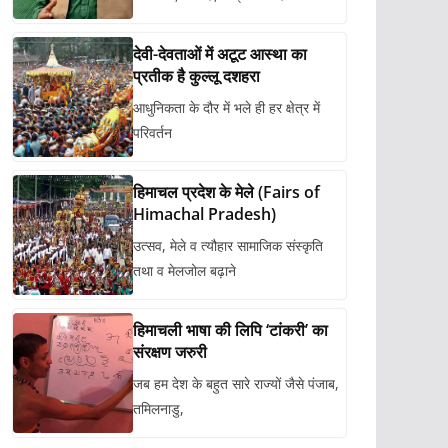
देवी-देवताओं में अटूट आस्था का
प्रतीक है कुल्लू दशहरा
आधुनिकता के दौर में भले ही हर क्षेत्र में
परिवर्तन
हिमाचल प्रदेश के मेले (Fairs of
Himachal Pradesh)
उत्सव, मेले व त्यौहार सामाजिक संस्कृति
तथा व मेलजोल बढ़ाने
हिमाचली भाषा की लिपि ‘टांकरी’ का
संरक्षण जरुरी
जब हम देश के बहुत सारे राज्यों जैसे पंजाब,
तमिलनाडु,