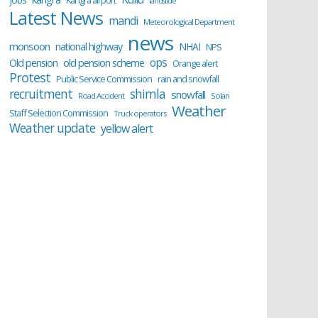
Kangra airport
landslide
Latest News
mandi
Meteorological Department
news
monsoon
national highway
NHAI
NPS
ops
old pension scheme
Old pension
Orange alert
Protest
Public Service Commission
rain and snowfall
recruitment
shimla
snowfall
Road Accident
Solan
Weather
Staff Selection Commission
Truck operators
Weather update
yellow alert