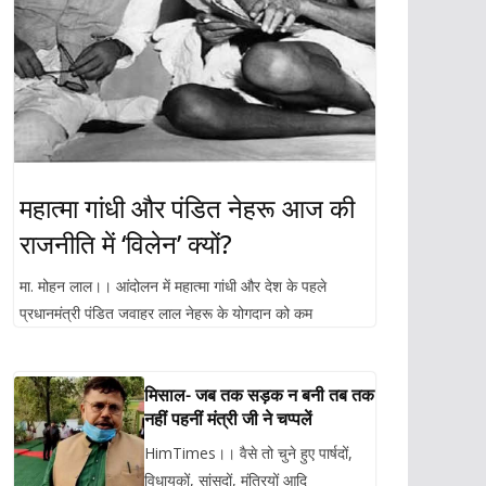
महात्मा गांधी और पंडित नेहरू आज की
राजनीति में ‘विलेन’ क्यों?
मा. मोहन लाल।। आंदोलन में महात्मा गांधी और देश के पहले
प्रधानमंत्री पंडित जवाहर लाल नेहरू के योगदान को कम
मिसाल- जब तक सड़क न बनी तब तक
नहीं पहनीं मंत्री जी ने चप्पलें
HimTimes।। वैसे तो चुने हुए पार्षदों,
विधायकों, सांसदों, मंत्रियों आदि