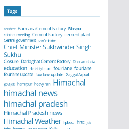
Tags
Barmana Cement Factory
Bilaspur
accident
cement plant
Cement Factory
cabinet meeting
Central government
chief minister
Chief Minister Sukhwinder Singh
Sukhu
Closure
Darlaghat Cement Factory
Dharamshala
education
four lane
fourlane
electricity board
fourlane update
four lane update
Gaggal Airport
Himachal
hamirpur
heavy rain
govt job
himachal news
himachal pradesh
Himachal Pradesh news
Himachal Weather
hrtc
hpbose
job
Kullu
kangra
jobs