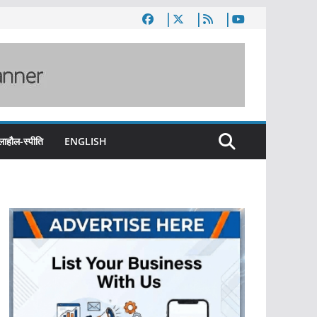
लाहौल-स्पीति
ENGLISH