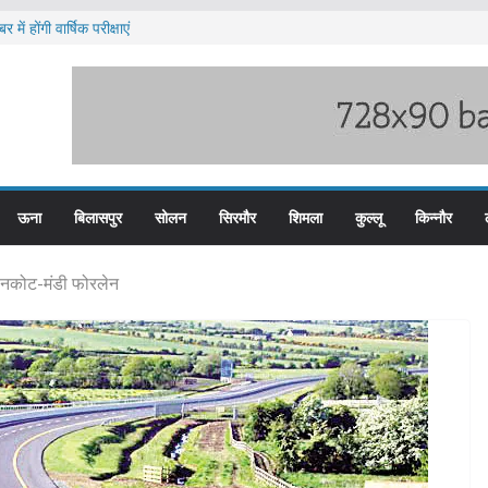
में होंगी वार्षिक परीक्षाएं
ब हिम बस प्लस कार्ड से होगा रियायती सफर
ार विरोध प्रदर्शन
ूस्खलन के लिए तैयार कोटरोपी का पहाड़
े बड़ी हेरोइन की खेप बरामद
ऊना
बिलासपुर
सोलन
सिरमौर
शिमला
कुल्लू
किन्नौर
 पठानकोट-मंडी फोरलेन