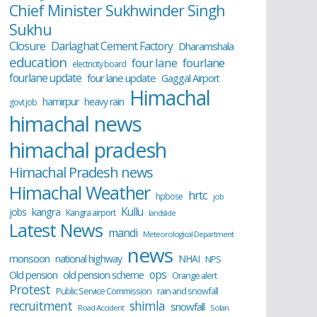
Chief Minister Sukhwinder Singh
Sukhu
Closure
Darlaghat Cement Factory
Dharamshala
education
four lane
fourlane
electricity board
fourlane update
four lane update
Gaggal Airport
Himachal
hamirpur
heavy rain
govt job
himachal news
himachal pradesh
Himachal Pradesh news
Himachal Weather
hrtc
hpbose
job
Kullu
kangra
jobs
Kangra airport
landslide
Latest News
mandi
Meteorological Department
news
monsoon
national highway
NHAI
NPS
ops
old pension scheme
Old pension
Orange alert
Protest
Public Service Commission
rain and snowfall
recruitment
shimla
snowfall
Road Accident
Solan