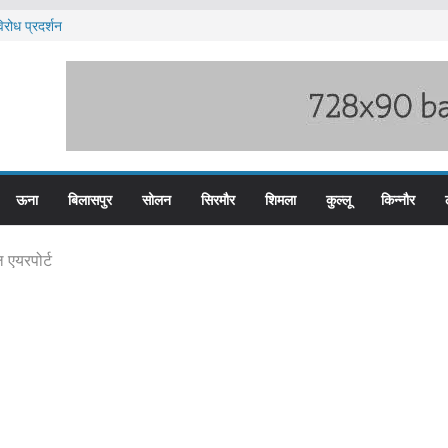
िरोध प्रदर्शन
लन के लिए तैयार कोटरोपी का पहाड़
़ी हेरोइन की खेप बरामद
लिस के तीन कर्मचारी सस्पेंड
म बस प्लस कार्ड से होगा रियायती सफर
ऊना
बिलासपुर
सोलन
सिरमौर
शिमला
कुल्लू
किन्नौर
 एयरपोर्ट