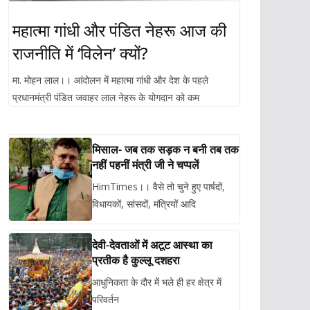
महात्मा गांधी और पंडित नेहरू आज की
राजनीति में ‘विलेन’ क्यों?
मा. मोहन लाल।। आंदोलन में महात्मा गांधी और देश के पहले
प्रधानमंत्री पंडित जवाहर लाल नेहरू के योगदान को कम
मिसाल- जब तक सड़क न बनी तब तक
नहीं पहनीं मंत्री जी ने चप्पलें
HimTimes।। वैसे तो चुने हुए पार्षदों,
विधायकों, सांसदों, मंत्रियों आदि
देवी-देवताओं में अटूट आस्था का
प्रतीक है कुल्लू दशहरा
आधुनिकता के दौर में भले ही हर क्षेत्र में
परिवर्तन