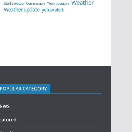
Weather
Staff Selection Commission
Truck operators
Weather update
yellow alert
POPULAR CATEGORY
EWS
eatured