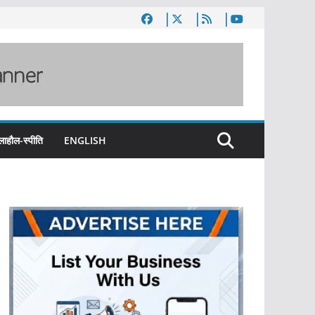
लाहौल-स्पीति
ENGLISH