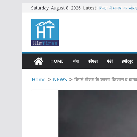
Skip
Latest:
शिमला में भाजपा का जोरदा
Saturday, August 8, 2026
हिमाचल में क्लर्कों के 40
to
हिमाचल में 12 अगस्त तक
content
सब-इंस्पेक्टर सहित शिमला
एचआरटीसी की बसों में अब
HOME
चंबा
काँगड़ा
मंडी
हमीरपुर
Home
NEWS
बिगड़े मौसम के कारण किसान व बागव