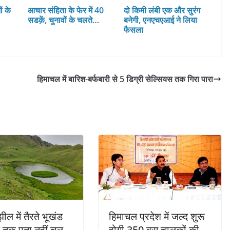
ं के
आचार संहिता के फेर में 40
दो किमी लंबी एक और सुरंग
सडक़ें, चुनावों के चलते…
बनेगी, एनएचएआई ने लिया
फैसला
हिमाचल में बारिश-बर्फबारी से 5 डिग्री सेल्सियस तक गिरा पारा
ील में तैरते भूखंड
हिमाचल प्रदेश में जल्द शुरू
तक पता नहीं चल
होगी 350 बस चालकों की