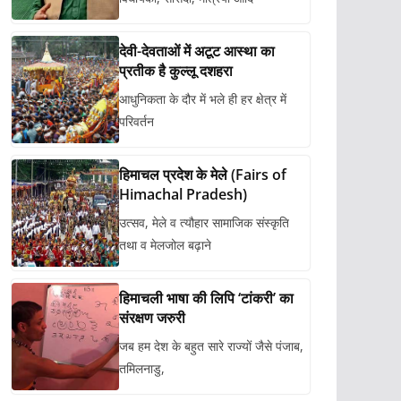
देवी-देवताओं में अटूट आस्था का
प्रतीक है कुल्लू दशहरा
आधुनिकता के दौर में भले ही हर क्षेत्र में
परिवर्तन
हिमाचल प्रदेश के मेले (Fairs of
Himachal Pradesh)
उत्सव, मेले व त्यौहार सामाजिक संस्कृति
तथा व मेलजोल बढ़ाने
हिमाचली भाषा की लिपि ‘टांकरी’ का
संरक्षण जरुरी
जब हम देश के बहुत सारे राज्यों जैसे पंजाब,
तमिलनाडु,