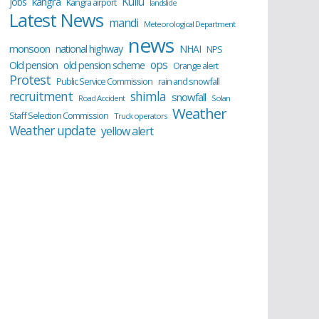
Kullu
kangra
jobs
Kangra airport
landslide
Latest News
mandi
Meteorological Department
news
monsoon
national highway
NHAI
NPS
ops
old pension scheme
Old pension
Orange alert
Protest
Public Service Commission
rain and snowfall
recruitment
shimla
snowfall
Road Accident
Solan
Weather
Staff Selection Commission
Truck operators
Weather update
yellow alert