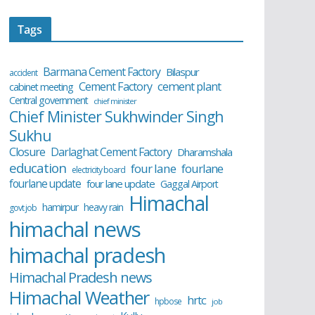
Tags
Barmana Cement Factory
Bilaspur
accident
cement plant
Cement Factory
cabinet meeting
Central government
chief minister
Chief Minister Sukhwinder Singh
Sukhu
Closure
Darlaghat Cement Factory
Dharamshala
education
four lane
fourlane
electricity board
fourlane update
four lane update
Gaggal Airport
Himachal
hamirpur
heavy rain
govt job
himachal news
himachal pradesh
Himachal Pradesh news
Himachal Weather
hrtc
hpbose
job