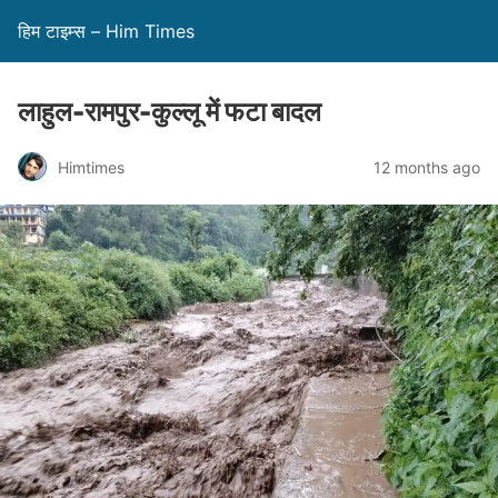
हिम टाइम्स – Him Times
लाहुल-रामपुर-कुल्लू में फटा बादल
Himtimes
12 months ago