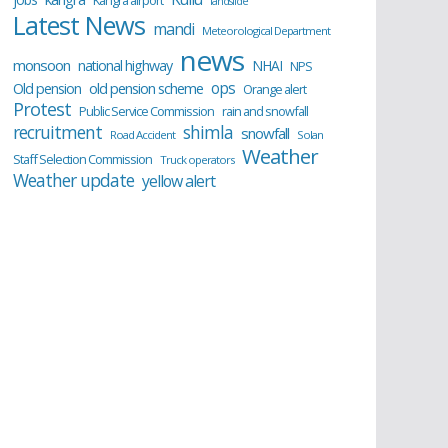
Kangra airport
landslide
Latest News
mandi
Meteorological Department
news
monsoon
national highway
NHAI
NPS
ops
old pension scheme
Old pension
Orange alert
Protest
Public Service Commission
rain and snowfall
recruitment
shimla
snowfall
Road Accident
Solan
Weather
Staff Selection Commission
Truck operators
Weather update
yellow alert