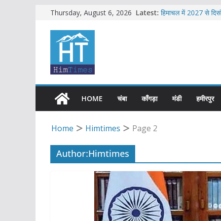
Skip
Latest:
हिमाचल में 2027 से दिसंबर 
Thursday, August 6, 2026
एचआरटीसी की बसों में अ
to
शिमला में भाजपा का जोरद
content
सावधान !! फिर से बड़े भ
हिमाचल में 2026 की सबस
HOME
चंबा
काँगड़ा
मंडी
हमीरपुर
Home
Himtimes
Page 2
Author:
Himtimes