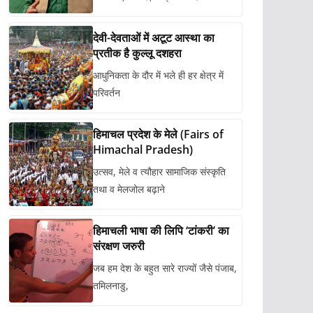
देवी-देवताओं में अटूट आस्था का
प्रतीक है कुल्लू दशहरा
आधुनिकता के दौर में भले ही हर क्षेत्र में
परिवर्तन
हिमाचल प्रदेश के मेले (Fairs of
Himachal Pradesh)
उत्सव, मेले व त्यौहार सामाजिक संस्कृति
तथा व मेलजोल बढ़ाने
हिमाचली भाषा की लिपि ‘टांकरी’ का
संरक्षण जरुरी
जब हम देश के बहुत सारे राज्यों जैसे पंजाब,
तमिलनाडु,