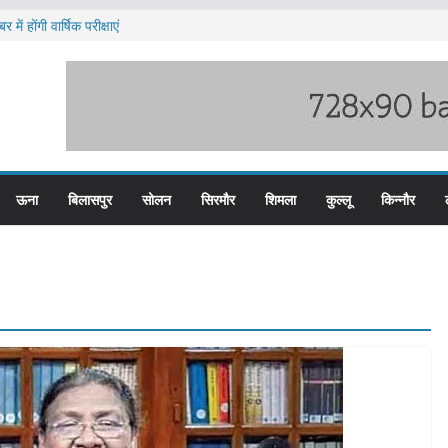
में होंगी वार्षिक परीक्षाएं
ब हिम बस प्लस कार्ड से होगा रियायती सफर
ार विरोध प्रदर्शन
ूस्खलन के लिए तैयार कोटरोपी का पहाड़
े बड़ी हेरोइन की खेप बरामद
ऊना
बिलासपुर
सोलन
सिरमौर
शिमला
कुल्लू
किन्नौर