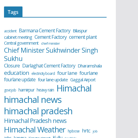
Tags
Barmana Cement Factory
Bilaspur
accident
cement plant
Cement Factory
cabinet meeting
Central government
chief minister
Chief Minister Sukhwinder Singh
Sukhu
Closure
Darlaghat Cement Factory
Dharamshala
education
four lane
fourlane
electricity board
fourlane update
four lane update
Gaggal Airport
Himachal
hamirpur
heavy rain
govt job
himachal news
himachal pradesh
Himachal Pradesh news
Himachal Weather
hrtc
hpbose
job
Kullu
kangra
jobs