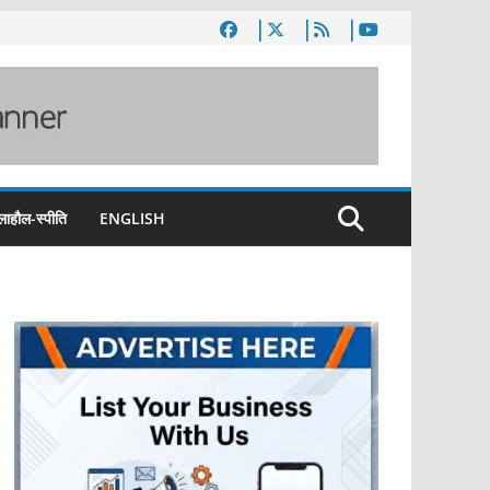
लाहौल-स्पीति
ENGLISH