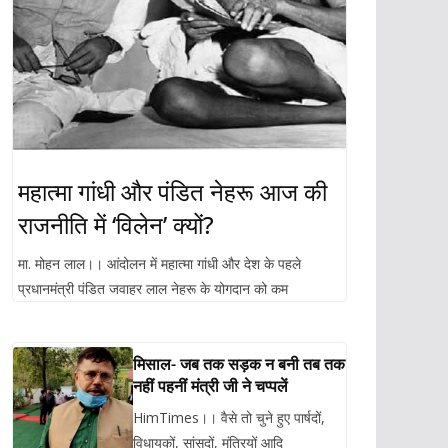
महात्मा गांधी और पंडित नेहरू आज की
राजनीति में ‘विलेन’ क्यों?
मा. मोहन लाल।। आंदोलन में महात्मा गांधी और देश के पहले
प्रधानमंत्री पंडित जवाहर लाल नेहरू के योगदान को कम
मिसाल- जब तक सड़क न बनी तब तक
नहीं पहनीं मंत्री जी ने चप्पलें
HimTimes।। वैसे तो चुने हुए पार्षदों,
विधायकों, सांसदों, मंत्रियों आदि