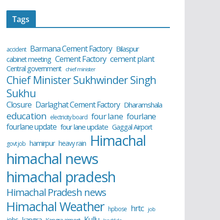
Tags
Barmana Cement Factory
Bilaspur
accident
cement plant
Cement Factory
cabinet meeting
Central government
chief minister
Chief Minister Sukhwinder Singh
Sukhu
Closure
Darlaghat Cement Factory
Dharamshala
education
four lane
fourlane
electricity board
fourlane update
four lane update
Gaggal Airport
Himachal
hamirpur
heavy rain
govt job
himachal news
himachal pradesh
Himachal Pradesh news
Himachal Weather
hrtc
hpbose
job
Kullu
kangra
jobs