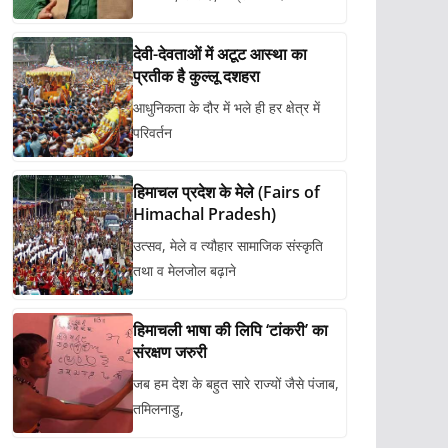
देवी-देवताओं में अटूट आस्था का
प्रतीक है कुल्लू दशहरा
आधुनिकता के दौर में भले ही हर क्षेत्र में
परिवर्तन
हिमाचल प्रदेश के मेले (Fairs of
Himachal Pradesh)
उत्सव, मेले व त्यौहार सामाजिक संस्कृति
तथा व मेलजोल बढ़ाने
हिमाचली भाषा की लिपि ‘टांकरी’ का
संरक्षण जरुरी
जब हम देश के बहुत सारे राज्यों जैसे पंजाब,
तमिलनाडु,