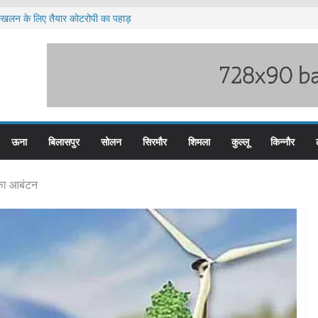
ूस्खलन के लिए तैयार कोटरोपी का पहाड़
े बड़ी हेरोइन की खेप बरामद
में होंगी वार्षिक परीक्षाएं
ब हिम बस प्लस कार्ड से होगा रियायती सफर
ार विरोध प्रदर्शन
ऊना
बिलासपुर
सोलन
सिरमौर
शिमला
कुल्लू
किन्नौर
का आबंटन