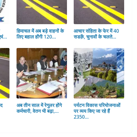
स
हिमाचल में अब बड़े वाहनों के
आचार संहिता के फेर में 40
एवं…
लिए बहाल होंगी 120…
सडक़ें, चुनावों के चलते…
ाद
अब तीन साल में रेगुलर होंगे
पर्यटन विकास परियोजनाओं
कर्मचारी, वेतन भी बढ़ा,…
पर व्यय किए जा रहे हैं
2350…