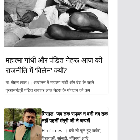
महात्मा गांधी और पंडित नेहरू आज की
राजनीति में ‘विलेन’ क्यों?
मा. मोहन लाल।। आंदोलन में महात्मा गांधी और देश के पहले
प्रधानमंत्री पंडित जवाहर लाल नेहरू के योगदान को कम
मिसाल- जब तक सड़क न बनी तब तक
नहीं पहनीं मंत्री जी ने चप्पलें
HimTimes।। वैसे तो चुने हुए पार्षदों,
विधायकों, सांसदों, मंत्रियों आदि