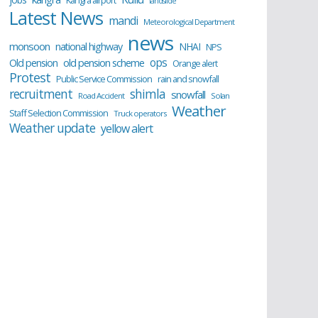
Kangra airport
landslide
Latest News
mandi
Meteorological Department
news
monsoon
national highway
NHAI
NPS
ops
old pension scheme
Old pension
Orange alert
Protest
Public Service Commission
rain and snowfall
recruitment
shimla
snowfall
Road Accident
Solan
Weather
Staff Selection Commission
Truck operators
Weather update
yellow alert