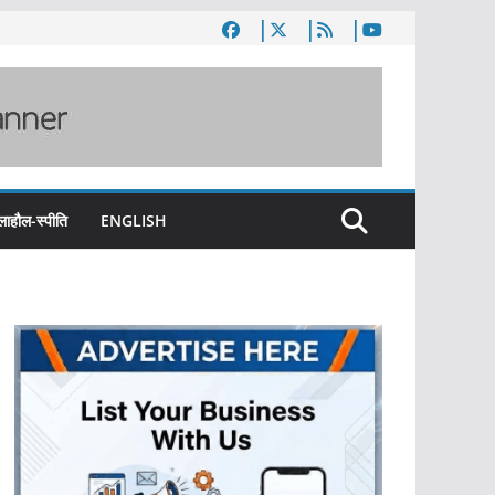
लाहौल-स्पीति
ENGLISH