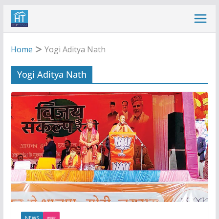
Skip
to
content
Home
Yogi Aditya Nath
Yogi Aditya Nath
NEWS
कुल्लू