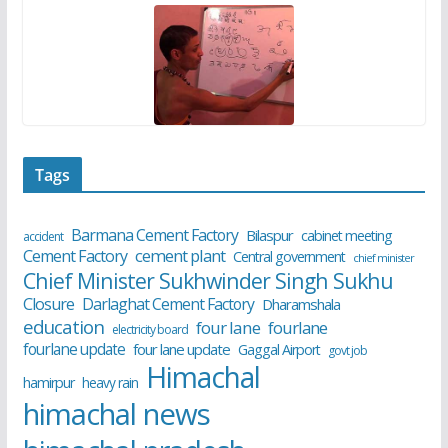
Tags
Barmana Cement Factory
Bilaspur
cabinet meeting
accident
cement plant
Cement Factory
Central government
chief minister
Chief Minister Sukhwinder Singh Sukhu
Closure
Darlaghat Cement Factory
Dharamshala
education
four lane
fourlane
electricity board
fourlane update
four lane update
Gaggal Airport
govt job
Himachal
hamirpur
heavy rain
himachal news