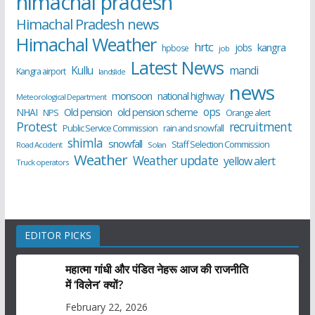
himachal pradesh
Himachal Pradesh news
Himachal Weather
hrtc
kangra
jobs
hpbose
job
Latest News
Kullu
mandi
Kangra airport
landslide
news
monsoon
national highway
Meteorological Department
ops
old pension scheme
NHAI
Old pension
NPS
Orange alert
Protest
recruitment
Public Service Commission
rain and snowfall
shimla
snowfall
Staff Selection Commission
Road Accident
Solan
Weather
Weather update
yellow alert
Truck operators
EDITOR PICKS
महात्मा गांधी और पंडित नेहरू आज की राजनीति
में ‘विलेन’ क्यों?
February 22, 2026