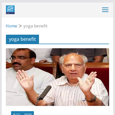
Skip
to
content
Home
yoga benefit
yoga benefit
BLOG
NEWS