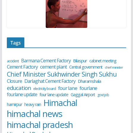
Tags
Barmana Cement Factory
Bilaspur
cabinet meeting
accident
cement plant
Cement Factory
Central government
chief minister
Chief Minister Sukhwinder Singh Sukhu
Closure
Darlaghat Cement Factory
Dharamshala
education
four lane
fourlane
electricity board
fourlane update
four lane update
Gaggal Airport
govt job
Himachal
hamirpur
heavy rain
himachal news
himachal pradesh