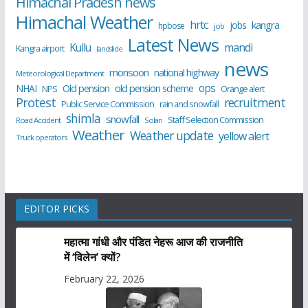
Himachal Pradesh news
Himachal Weather
hrtc
kangra
jobs
hpbose
job
Latest News
Kullu
mandi
Kangra airport
landslide
news
monsoon
national highway
Meteorological Department
ops
old pension scheme
NHAI
Old pension
NPS
Orange alert
Protest
recruitment
Public Service Commission
rain and snowfall
shimla
snowfall
Staff Selection Commission
Road Accident
Solan
Weather
Weather update
yellow alert
Truck operators
EDITOR PICKS
महात्मा गांधी और पंडित नेहरू आज की राजनीति
में ‘विलेन’ क्यों?
February 22, 2026