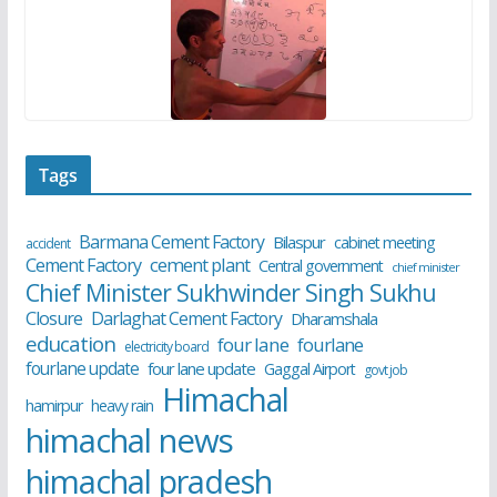
Tags
Barmana Cement Factory
Bilaspur
cabinet meeting
accident
cement plant
Cement Factory
Central government
chief minister
Chief Minister Sukhwinder Singh Sukhu
Closure
Darlaghat Cement Factory
Dharamshala
education
four lane
fourlane
electricity board
fourlane update
four lane update
Gaggal Airport
govt job
Himachal
hamirpur
heavy rain
himachal news
himachal pradesh