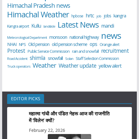
Himachal Pradesh news
Himachal Weather
hrtc
kangra
jobs
hpbose
job
Latest News
Kullu
mandi
Kangra airport
landslide
news
monsoon
national highway
Meteorological Department
ops
old pension scheme
NHAI
Old pension
NPS
Orange alert
Protest
recruitment
Public Service Commission
rain and snowfall
shimla
snowfall
Staff Selection Commission
Road Accident
Solan
Weather
Weather update
yellow alert
Truck operators
EDITOR PICKS
महात्मा गांधी और पंडित नेहरू आज की राजनीति
में ‘विलेन’ क्यों?
February 22, 2026