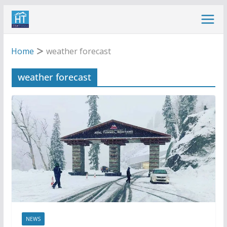
Skip
to
content
Home
weather forecast
weather forecast
NEWS