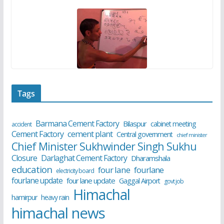
Tags
Barmana Cement Factory
Bilaspur
cabinet meeting
accident
cement plant
Cement Factory
Central government
chief minister
Chief Minister Sukhwinder Singh Sukhu
Closure
Darlaghat Cement Factory
Dharamshala
education
four lane
fourlane
electricity board
fourlane update
four lane update
Gaggal Airport
govt job
Himachal
hamirpur
heavy rain
himachal news