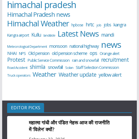
himachal pradesh
Himachal Pradesh news
Himachal Weather
hrtc
kangra
jobs
hpbose
job
Latest News
Kullu
mandi
Kangra airport
landslide
news
monsoon
national highway
Meteorological Department
ops
old pension scheme
NHAI
Old pension
NPS
Orange alert
Protest
recruitment
Public Service Commission
rain and snowfall
shimla
snowfall
Staff Selection Commission
Road Accident
Solan
Weather
Weather update
yellow alert
Truck operators
EDITOR PICKS
महात्मा गांधी और पंडित नेहरू आज की राजनीति
में ‘विलेन’ क्यों?