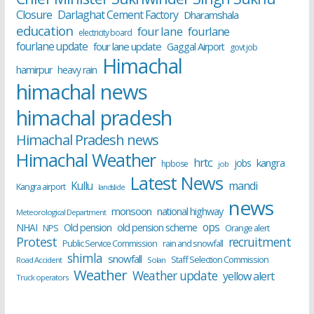
Closure
Darlaghat Cement Factory
Dharamshala
education
four lane
fourlane
electricity board
fourlane update
four lane update
Gaggal Airport
govt job
Himachal
hamirpur
heavy rain
himachal news
himachal pradesh
Himachal Pradesh news
Himachal Weather
hrtc
kangra
jobs
hpbose
job
Latest News
Kullu
mandi
Kangra airport
landslide
news
monsoon
national highway
Meteorological Department
ops
old pension scheme
NHAI
Old pension
NPS
Orange alert
Protest
recruitment
Public Service Commission
rain and snowfall
shimla
snowfall
Staff Selection Commission
Road Accident
Solan
Weather
Weather update
yellow alert
Truck operators