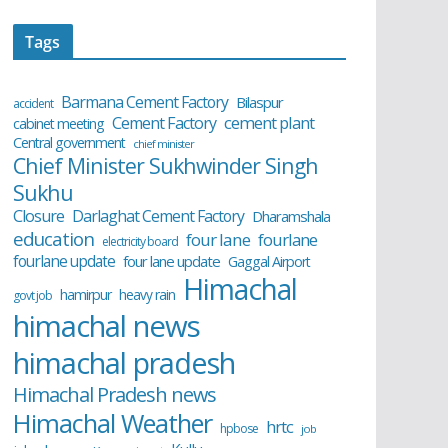
Tags
Barmana Cement Factory
Bilaspur
accident
cement plant
Cement Factory
cabinet meeting
Central government
chief minister
Chief Minister Sukhwinder Singh
Sukhu
Closure
Darlaghat Cement Factory
Dharamshala
education
four lane
fourlane
electricity board
fourlane update
four lane update
Gaggal Airport
Himachal
hamirpur
heavy rain
govt job
himachal news
himachal pradesh
Himachal Pradesh news
Himachal Weather
hrtc
hpbose
job