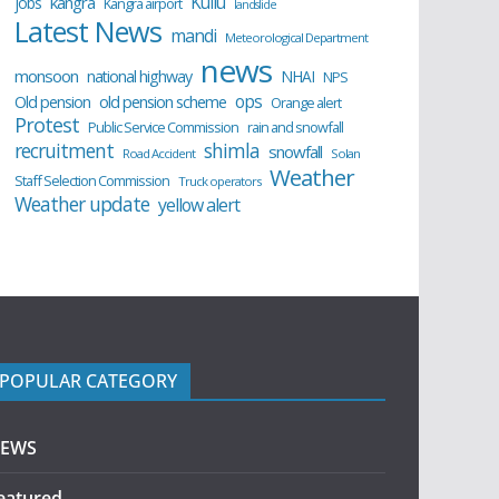
Kullu
kangra
jobs
Kangra airport
landslide
Latest News
mandi
Meteorological Department
news
monsoon
national highway
NHAI
NPS
ops
old pension scheme
Old pension
Orange alert
Protest
Public Service Commission
rain and snowfall
recruitment
shimla
snowfall
Road Accident
Solan
Weather
Staff Selection Commission
Truck operators
Weather update
yellow alert
POPULAR CATEGORY
EWS
eatured