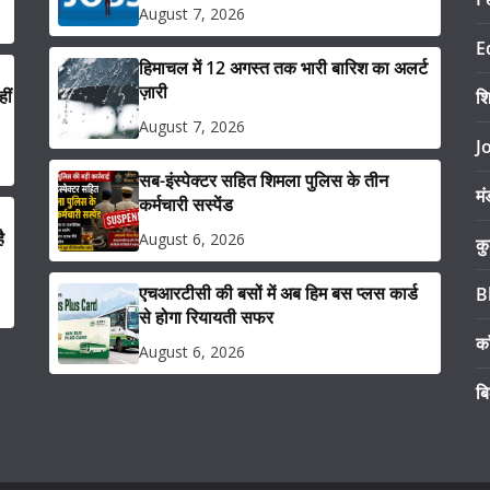
August 7, 2026
E
हिमाचल में 12 अगस्त तक भारी बारिश का अलर्ट
ज़ारी
ीं
श
August 7, 2026
J
सब-इंस्पेक्टर सहित शिमला पुलिस के तीन
मं
कर्मचारी सस्पेंड
ै
August 6, 2026
कु
एचआरटीसी की बसों में अब हिम बस प्लस कार्ड
B
से होगा रियायती सफर
का
August 6, 2026
ब