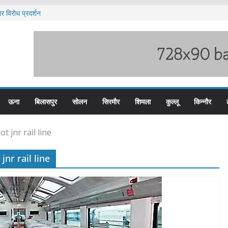
र विरोध प्रदर्शन
 पदों के लिए आवेदन आमंत्रित
 भारी बारिश का अलर्ट ज़ारी
 पुलिस के तीन कर्मचारी सस्पेंड
 हिम बस प्लस कार्ड से होगा रियायती सफर
ऊना
बिलासपुर
सोलन
सिरमौर
शिमला
कुल्लू
किन्नौर
 jnr rail line
nr rail line