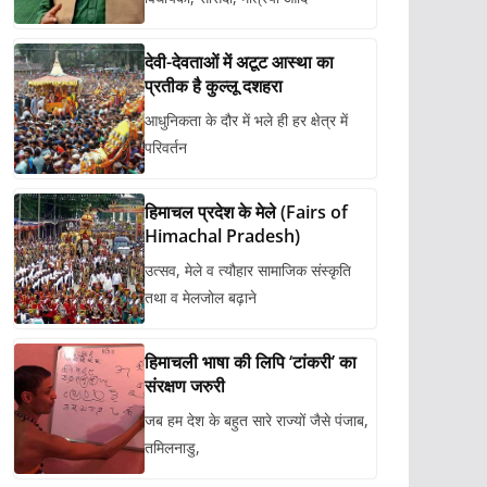
देवी-देवताओं में अटूट आस्था का
प्रतीक है कुल्लू दशहरा
आधुनिकता के दौर में भले ही हर क्षेत्र में
परिवर्तन
हिमाचल प्रदेश के मेले (Fairs of
Himachal Pradesh)
उत्सव, मेले व त्यौहार सामाजिक संस्कृति
तथा व मेलजोल बढ़ाने
हिमाचली भाषा की लिपि ‘टांकरी’ का
संरक्षण जरुरी
जब हम देश के बहुत सारे राज्यों जैसे पंजाब,
तमिलनाडु,