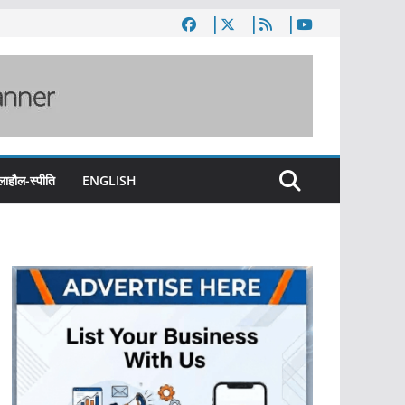
लाहौल-स्पीति
ENGLISH