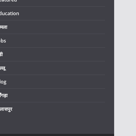
ducation
िमला
obs
डी
ल्लू
log
ँगड़ा
िलासपुर