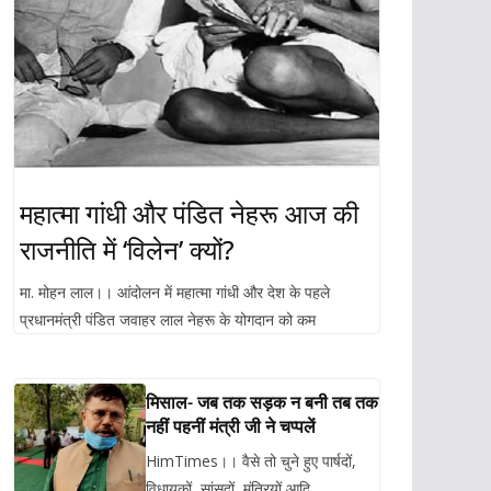
महात्मा गांधी और पंडित नेहरू आज की
राजनीति में ‘विलेन’ क्यों?
मा. मोहन लाल।। आंदोलन में महात्मा गांधी और देश के पहले
प्रधानमंत्री पंडित जवाहर लाल नेहरू के योगदान को कम
मिसाल- जब तक सड़क न बनी तब तक
नहीं पहनीं मंत्री जी ने चप्पलें
HimTimes।। वैसे तो चुने हुए पार्षदों,
विधायकों, सांसदों, मंत्रियों आदि