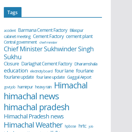
Tags
Barmana Cement Factory
Bilaspur
accident
cement plant
Cement Factory
cabinet meeting
Central government
chief minister
Chief Minister Sukhwinder Singh
Sukhu
Closure
Darlaghat Cement Factory
Dharamshala
education
four lane
fourlane
electricity board
fourlane update
four lane update
Gaggal Airport
Himachal
hamirpur
heavy rain
govt job
himachal news
himachal pradesh
Himachal Pradesh news
Himachal Weather
hrtc
hpbose
job