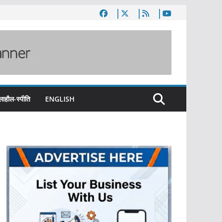
लाहौल-स्पीति
ENGLISH