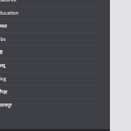
ducation
िमला
obs
डी
ल्लू
log
ँगड़ा
िलासपुर