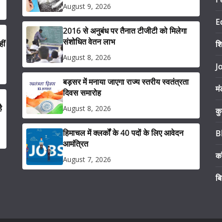
August 9, 2026
E
2016 से अनुबंध पर तैनात टीजीटी को मिलेगा
संशोधित वेतन लाभ
ीं
श
August 8, 2026
J
बड़सर में मनाया जाएगा राज्य स्तरीय स्वतंत्रता
मं
दिवस समारोह
ै
August 8, 2026
कु
हिमाचल में क्लर्कों के 40 पदों के लिए आवेदन
B
आमंत्रित
का
August 7, 2026
ब