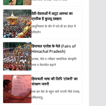
देवी-देवताओं में अटूट आस्था का
प्रतीक है कुल्लू दशहरा
आधुनिकता के दौर में भले ही हर क्षेत्र में
परिवर्तन
हिमाचल प्रदेश के मेले (Fairs of
Himachal Pradesh)
उत्सव, मेले व त्यौहार सामाजिक संस्कृति
तथा व मेलजोल बढ़ाने
हिमाचली भाषा की लिपि ‘टांकरी’ का
संरक्षण जरुरी
जब हम देश के बहुत सारे राज्यों जैसे पंजाब,
तमिलनाडु,