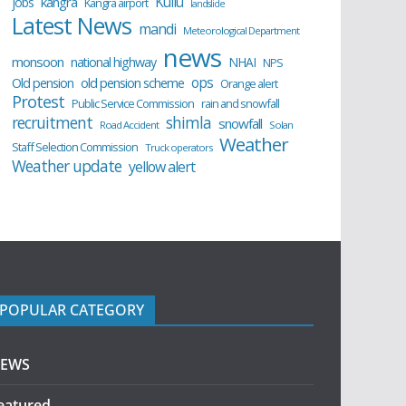
Kullu
kangra
jobs
Kangra airport
landslide
Latest News
mandi
Meteorological Department
news
monsoon
national highway
NHAI
NPS
ops
old pension scheme
Old pension
Orange alert
Protest
Public Service Commission
rain and snowfall
recruitment
shimla
snowfall
Road Accident
Solan
Weather
Staff Selection Commission
Truck operators
Weather update
yellow alert
POPULAR CATEGORY
EWS
eatured