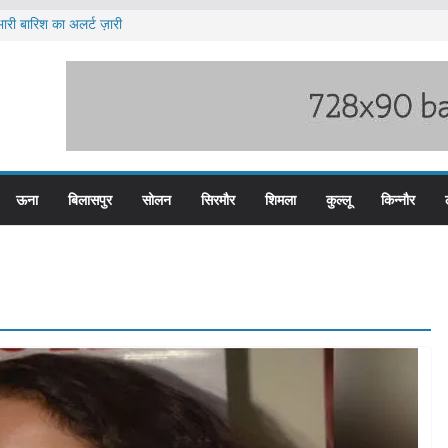
ारी बारिश का अलर्ट ज़ारी
ेटवर्क में यूपी और पंजाब से जुड़े मुख्य सप्लायर गिरफ्त
टीजीटी को मिलेगा संशोधित वेतन लाभ
य स्तरीय स्वतंत्रता दिवस समारोह
दों के लिए आवेदन आमंत्रित
ऊना
बिलासपुर
सोलन
सिरमौर
शिमला
कुल्लू
किन्नौर