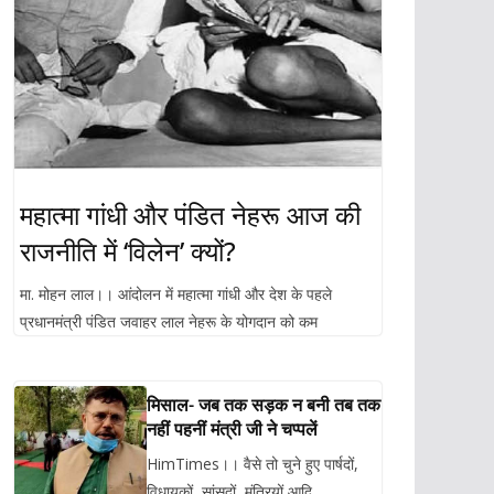
महात्मा गांधी और पंडित नेहरू आज की
राजनीति में ‘विलेन’ क्यों?
मा. मोहन लाल।। आंदोलन में महात्मा गांधी और देश के पहले
प्रधानमंत्री पंडित जवाहर लाल नेहरू के योगदान को कम
मिसाल- जब तक सड़क न बनी तब तक
नहीं पहनीं मंत्री जी ने चप्पलें
HimTimes।। वैसे तो चुने हुए पार्षदों,
विधायकों, सांसदों, मंत्रियों आदि