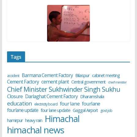
Tags
Barmana Cement Factory
Bilaspur
cabinet meeting
accident
cement plant
Cement Factory
Central government
chief minister
Chief Minister Sukhwinder Singh Sukhu
Closure
Darlaghat Cement Factory
Dharamshala
education
four lane
fourlane
electricity board
fourlane update
four lane update
Gaggal Airport
govt job
Himachal
hamirpur
heavy rain
himachal news