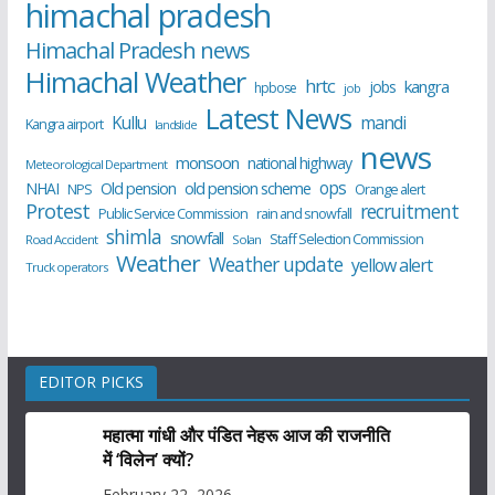
himachal pradesh
Himachal Pradesh news
Himachal Weather
hrtc
kangra
jobs
hpbose
job
Latest News
Kullu
mandi
Kangra airport
landslide
news
monsoon
national highway
Meteorological Department
ops
old pension scheme
NHAI
Old pension
NPS
Orange alert
Protest
recruitment
Public Service Commission
rain and snowfall
shimla
snowfall
Staff Selection Commission
Road Accident
Solan
Weather
Weather update
yellow alert
Truck operators
EDITOR PICKS
महात्मा गांधी और पंडित नेहरू आज की राजनीति
में ‘विलेन’ क्यों?
February 22, 2026