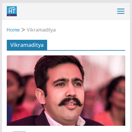
Skip
to
content
Home
Vikramaditya
Vikramaditya