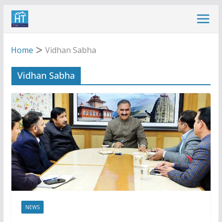
Skip
to
content
Home
Vidhan Sabha
Vidhan Sabha
NEWS