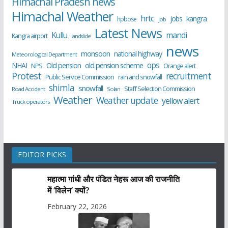
Himachal Pradesh news
Himachal Weather
hrtc
kangra
jobs
hpbose
job
Latest News
Kullu
mandi
Kangra airport
landslide
news
monsoon
national highway
Meteorological Department
ops
old pension scheme
NHAI
Old pension
NPS
Orange alert
Protest
recruitment
Public Service Commission
rain and snowfall
shimla
snowfall
Staff Selection Commission
Road Accident
Solan
Weather
Weather update
yellow alert
Truck operators
EDITOR PICKS
महात्मा गांधी और पंडित नेहरू आज की राजनीति
में ‘विलेन’ क्यों?
February 22, 2026