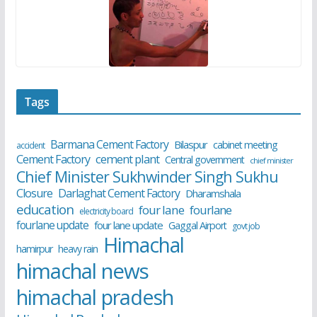
Tags
Barmana Cement Factory
Bilaspur
cabinet meeting
accident
cement plant
Cement Factory
Central government
chief minister
Chief Minister Sukhwinder Singh Sukhu
Closure
Darlaghat Cement Factory
Dharamshala
education
four lane
fourlane
electricity board
fourlane update
four lane update
Gaggal Airport
govt job
Himachal
hamirpur
heavy rain
himachal news
himachal pradesh