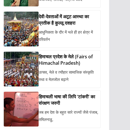
देवी-देवताओं में अटूट आस्था का
प्रतीक है कुल्लू दशहरा
आधुनिकता के दौर में भले ही हर क्षेत्र में
परिवर्तन
हिमाचल प्रदेश के मेले (Fairs of
Himachal Pradesh)
उत्सव, मेले व त्यौहार सामाजिक संस्कृति
तथा व मेलजोल बढ़ाने
हिमाचली भाषा की लिपि ‘टांकरी’ का
संरक्षण जरुरी
जब हम देश के बहुत सारे राज्यों जैसे पंजाब,
तमिलनाडु,