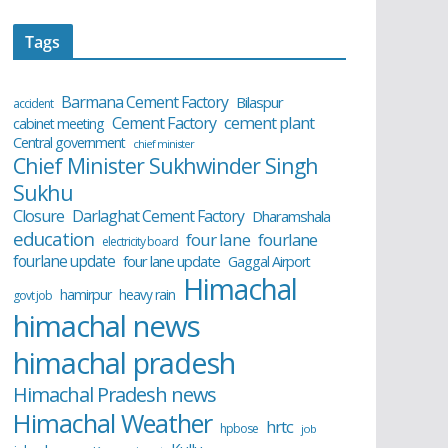
Tags
Barmana Cement Factory
Bilaspur
accident
cement plant
Cement Factory
cabinet meeting
Central government
chief minister
Chief Minister Sukhwinder Singh
Sukhu
Closure
Darlaghat Cement Factory
Dharamshala
education
four lane
fourlane
electricity board
fourlane update
four lane update
Gaggal Airport
Himachal
hamirpur
heavy rain
govt job
himachal news
himachal pradesh
Himachal Pradesh news
Himachal Weather
hrtc
hpbose
job