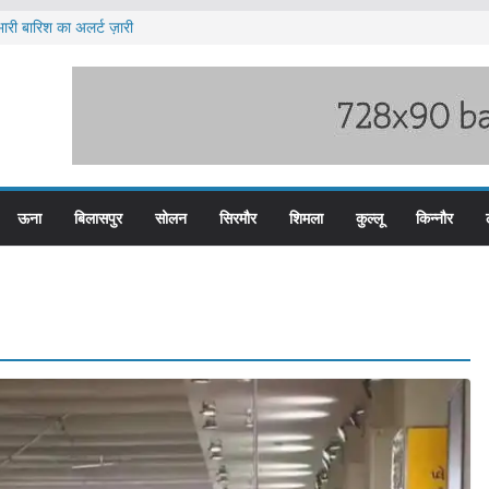
ारी बारिश का अलर्ट ज़ारी
ेटवर्क में यूपी और पंजाब से जुड़े मुख्य सप्लायर गिरफ्त
टीजीटी को मिलेगा संशोधित वेतन लाभ
य स्तरीय स्वतंत्रता दिवस समारोह
दों के लिए आवेदन आमंत्रित
ऊना
बिलासपुर
सोलन
सिरमौर
शिमला
कुल्लू
किन्नौर