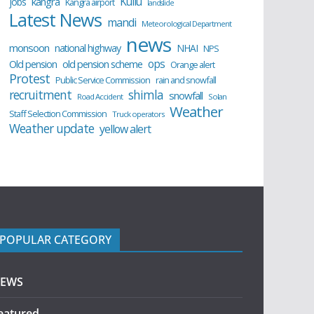
Kullu
kangra
jobs
Kangra airport
landslide
Latest News
mandi
Meteorological Department
news
monsoon
national highway
NHAI
NPS
ops
old pension scheme
Old pension
Orange alert
Protest
Public Service Commission
rain and snowfall
recruitment
shimla
snowfall
Road Accident
Solan
Weather
Staff Selection Commission
Truck operators
Weather update
yellow alert
POPULAR CATEGORY
EWS
eatured