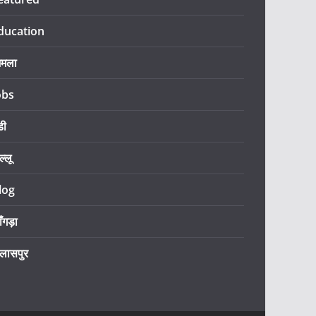
ducation
िमला
obs
डी
ल्लू
log
ँगड़ा
िलासपुर