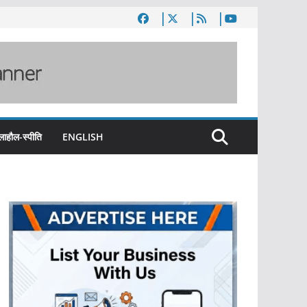
लाहौल-स्पीति
ENGLISH