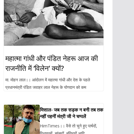
महात्मा गांधी और पंडित नेहरू आज की
राजनीति में ‘विलेन’ क्यों?
मा. मोहन लाल।। आंदोलन में महात्मा गांधी और देश के पहले
प्रधानमंत्री पंडित जवाहर लाल नेहरू के योगदान को कम
मिसाल- जब तक सड़क न बनी तब तक
नहीं पहनीं मंत्री जी ने चप्पलें
HimTimes।। वैसे तो चुने हुए पार्षदों,
विधायकों, सांसदों, मंत्रियों आदि