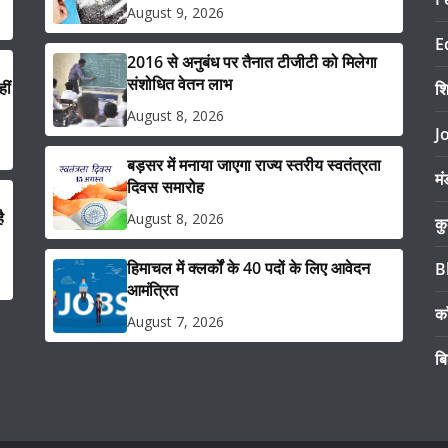
August 9, 2026
E
2016 से अनुबंध पर तैनात टीजीटी को मिलेगा
संशोधित वेतन लाभ
ीं
श
August 8, 2026
J
बड़सर में मनाया जाएगा राज्य स्तरीय स्वतंत्रता
मं
दिवस समारोह
ै
August 8, 2026
कु
हिमाचल में क्लर्कों के 40 पदों के लिए आवेदन
B
आमंत्रित
का
August 7, 2026
ब