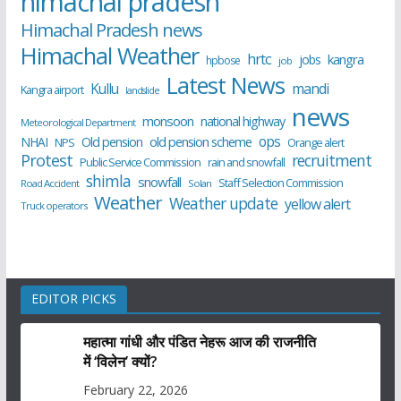
himachal pradesh
Himachal Pradesh news
Himachal Weather
hrtc
kangra
jobs
hpbose
job
Latest News
Kullu
mandi
Kangra airport
landslide
news
monsoon
national highway
Meteorological Department
ops
old pension scheme
NHAI
Old pension
NPS
Orange alert
Protest
recruitment
Public Service Commission
rain and snowfall
shimla
snowfall
Staff Selection Commission
Road Accident
Solan
Weather
Weather update
yellow alert
Truck operators
EDITOR PICKS
महात्मा गांधी और पंडित नेहरू आज की राजनीति
में ‘विलेन’ क्यों?
February 22, 2026