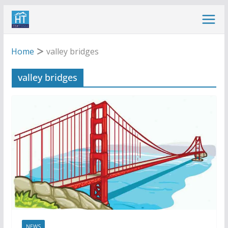
Skip
to
content
Home
valley bridges
valley bridges
NEWS