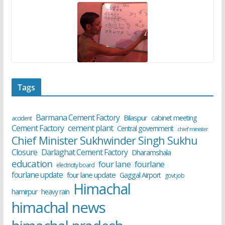
Tags
Barmana Cement Factory
Bilaspur
cabinet meeting
accident
cement plant
Cement Factory
Central government
chief minister
Chief Minister Sukhwinder Singh Sukhu
Closure
Darlaghat Cement Factory
Dharamshala
education
four lane
fourlane
electricity board
fourlane update
four lane update
Gaggal Airport
govt job
Himachal
hamirpur
heavy rain
himachal news