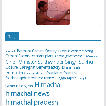
Tags
Barmana Cement Factory
Bilaspur
cabinet meeting
accident
cement plant
Cement Factory
Central government
chief minister
Chief Minister Sukhwinder Singh Sukhu
Closure
Darlaghat Cement Factory
Dharamshala
education
four lane
fourlane
electricity board
fourlane update
four lane update
Gaggal Airport
govt job
Himachal
hamirpur
heavy rain
himachal news
himachal pradesh