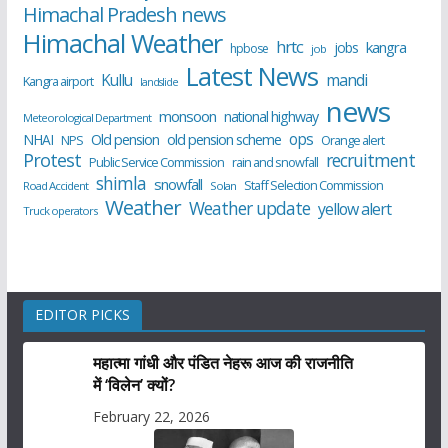
Himachal Pradesh news
Himachal Weather
hrtc
kangra
jobs
hpbose
job
Latest News
Kullu
mandi
Kangra airport
landslide
news
monsoon
national highway
Meteorological Department
ops
old pension scheme
NHAI
Old pension
NPS
Orange alert
Protest
recruitment
Public Service Commission
rain and snowfall
shimla
snowfall
Staff Selection Commission
Road Accident
Solan
Weather
Weather update
yellow alert
Truck operators
EDITOR PICKS
महात्मा गांधी और पंडित नेहरू आज की राजनीति
में ‘विलेन’ क्यों?
February 22, 2026