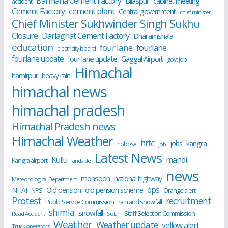
Barmana Cement Factory
Bilaspur
cabinet meeting
accident
cement plant
Cement Factory
Central government
chief minister
Chief Minister Sukhwinder Singh Sukhu
Closure
Darlaghat Cement Factory
Dharamshala
education
four lane
fourlane
electricity board
fourlane update
four lane update
Gaggal Airport
govt job
Himachal
hamirpur
heavy rain
himachal news
himachal pradesh
Himachal Pradesh news
Himachal Weather
hrtc
kangra
jobs
hpbose
job
Latest News
Kullu
mandi
Kangra airport
landslide
news
monsoon
national highway
Meteorological Department
ops
old pension scheme
NHAI
Old pension
NPS
Orange alert
Protest
recruitment
Public Service Commission
rain and snowfall
shimla
snowfall
Staff Selection Commission
Road Accident
Solan
Weather
Weather update
yellow alert
Truck operators