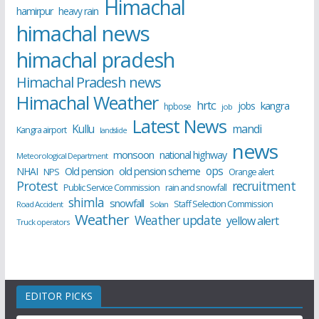
Himachal
hamirpur
heavy rain
himachal news
himachal pradesh
Himachal Pradesh news
Himachal Weather
hrtc
kangra
jobs
hpbose
job
Latest News
Kullu
mandi
Kangra airport
landslide
news
monsoon
national highway
Meteorological Department
ops
old pension scheme
NHAI
Old pension
NPS
Orange alert
Protest
recruitment
Public Service Commission
rain and snowfall
shimla
snowfall
Staff Selection Commission
Road Accident
Solan
Weather
Weather update
yellow alert
Truck operators
EDITOR PICKS