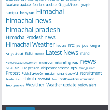
fourlane update
four lane update
Gaggal Airport
govt job
Himachal
hamirpur
heavy rain
himachal news
himachal pradesh
Himachal Pradesh news
Himachal Weather
hrtc
kangra
jobs
hpbose
job
Latest News
Kullu
mandi
Kangra airport
landslide
news
monsoon
national highway
Meteorological Department
ops
old pension scheme
NHAI
Old pension
NPS
Orange alert
Protest
recruitment
Public Service Commission
rain and snowfall
shimla
snowfall
Staff Selection Commission
Road Accident
Solan
Weather
Weather update
yellow alert
Truck operators