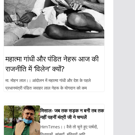
महात्मा गांधी और पंडित नेहरू आज की
राजनीति में ‘विलेन’ क्यों?
मा. मोहन लाल।। आंदोलन में महात्मा गांधी और देश के पहले
प्रधानमंत्री पंडित जवाहर लाल नेहरू के योगदान को कम
मिसाल- जब तक सड़क न बनी तब तक
नहीं पहनीं मंत्री जी ने चप्पलें
HimTimes।। वैसे तो चुने हुए पार्षदों,
विधायकों, सांसदों, मंत्रियों आदि