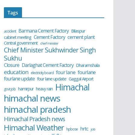
Tags
Barmana Cement Factory
Bilaspur
accident
cement plant
Cement Factory
cabinet meeting
Central government
chief minister
Chief Minister Sukhwinder Singh
Sukhu
Closure
Darlaghat Cement Factory
Dharamshala
education
four lane
fourlane
electricity board
fourlane update
four lane update
Gaggal Airport
Himachal
hamirpur
heavy rain
govt job
himachal news
himachal pradesh
Himachal Pradesh news
Himachal Weather
hrtc
hpbose
job