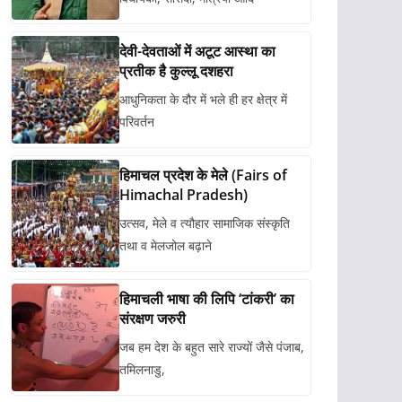
देवी-देवताओं में अटूट आस्था का
प्रतीक है कुल्लू दशहरा
आधुनिकता के दौर में भले ही हर क्षेत्र में
परिवर्तन
हिमाचल प्रदेश के मेले (Fairs of
Himachal Pradesh)
उत्सव, मेले व त्यौहार सामाजिक संस्कृति
तथा व मेलजोल बढ़ाने
हिमाचली भाषा की लिपि ‘टांकरी’ का
संरक्षण जरुरी
जब हम देश के बहुत सारे राज्यों जैसे पंजाब,
तमिलनाडु,