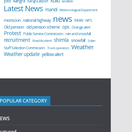
Kullu
kangra
jobs
Kangra airport
landslide
Latest News
mandi
Meteorological Department
news
monsoon
national highway
NHAI
NPS
ops
old pension scheme
Old pension
Orange alert
Protest
Public Service Commission
rain and snowfall
recruitment
shimla
snowfall
Road Accident
Solan
Weather
Staff Selection Commission
Truck operators
Weather update
yellow alert
POPULAR CATEGORY
EWS
eatured