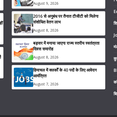
August 9, 2026
E
2016 से अनुबंध पर तैनात टीजीटी को मिलेगा
संशोधित वेतन लाभ
ीं
श
August 8, 2026
J
बड़सर में मनाया जाएगा राज्य स्तरीय स्वतंत्रता
मं
दिवस समारोह
ै
August 8, 2026
कु
हिमाचल में क्लर्कों के 40 पदों के लिए आवेदन
B
आमंत्रित
का
August 7, 2026
ब