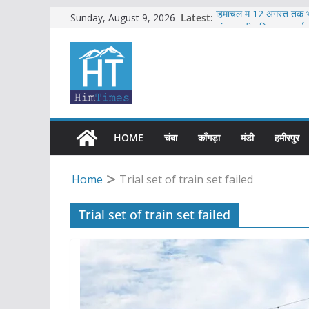
Skip
Latest:
हिमाचल में 12 अगस्त तक भ
Sunday, August 9, 2026
अंतरराज्यीय चिट्टा सप्लाई न
to
में
content
2016 से अनुबंध पर तैनात 
बड़सर में मनाया जाएगा राज्
हिमाचल में क्लर्कों के 40 प
HOME
चंबा
काँगड़ा
मंडी
हमीरपुर
Home
Trial set of train set failed
Trial set of train set failed