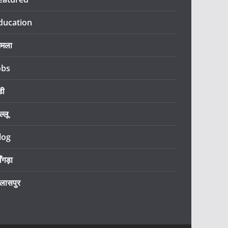
ducation
िमला
obs
डी
ल्लू
log
ँगड़ा
िलासपुर