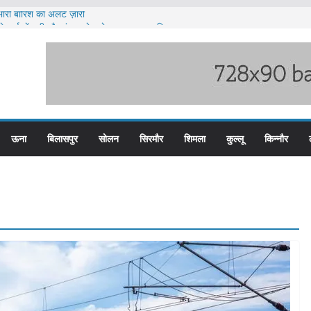
ारी बारिश का अलर्ट ज़ारी
ेटवर्क में यूपी और पंजाब से जुड़े मुख्य सप्लायर गिरफ्त
टीजीटी को मिलेगा संशोधित वेतन लाभ
य स्तरीय स्वतंत्रता दिवस समारोह
दों के लिए आवेदन आमंत्रित
ऊना
बिलासपुर
सोलन
सिरमौर
शिमला
कुल्लू
किन्नौर