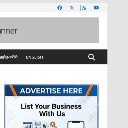
लाहौल-स्पीति
ENGLISH