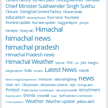
Cement Factory
Central government
chief minister
Chief Minister Sukhwinder Singh Sukhu
Closure
Darlaghat Cement Factory
Dharamshala
education
four lane
fourlane
electricity board
fourlane update
four lane update
Gaggal Airport
govt job
Himachal
hamirpur
heavy rain
himachal news
himachal pradesh
Himachal Pradesh news
Himachal Weather
hrtc
kangra
jobs
hpbose
job
Latest News
Kullu
mandi
Kangra airport
landslide
news
monsoon
national highway
Meteorological Department
ops
old pension scheme
NHAI
Old pension
NPS
Orange alert
Protest
recruitment
Public Service Commission
rain and snowfall
shimla
snowfall
Staff Selection Commission
Road Accident
Solan
Weather
Weather update
yellow alert
Truck operators