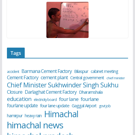
Tags
Barmana Cement Factory
Bilaspur
cabinet meeting
accident
cement plant
Cement Factory
Central government
chief minister
Chief Minister Sukhwinder Singh Sukhu
Closure
Darlaghat Cement Factory
Dharamshala
education
four lane
fourlane
electricity board
fourlane update
four lane update
Gaggal Airport
govt job
Himachal
hamirpur
heavy rain
himachal news