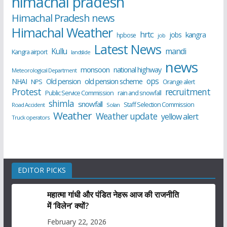
himachal pradesh
Himachal Pradesh news
Himachal Weather
hrtc
kangra
jobs
hpbose
job
Latest News
Kullu
mandi
Kangra airport
landslide
news
monsoon
national highway
Meteorological Department
ops
old pension scheme
NHAI
Old pension
NPS
Orange alert
Protest
recruitment
Public Service Commission
rain and snowfall
shimla
snowfall
Staff Selection Commission
Road Accident
Solan
Weather
Weather update
yellow alert
Truck operators
EDITOR PICKS
महात्मा गांधी और पंडित नेहरू आज की राजनीति
में ‘विलेन’ क्यों?
February 22, 2026