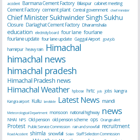
Barmana Cement Factory
Bilaspur
cabinet meeting
accident
cement plant
Cement Factory
Central government
chief minister
Chief Minister Sukhwinder Singh Sukhu
Closure
Darlaghat Cement Factory
Dharamshala
education
four lane
fourlane
electricity board
fourlane update
four lane update
Gaggal Airport
govt job
Himachal
hamirpur
heavy rain
himachal news
himachal pradesh
Himachal Pradesh news
Himachal Weather
hrtc
kangra
jobs
hpbose
job
Latest News
Kullu
mandi
Kangra airport
landslide
news
monsoon
national highway
Meteorological Department
ops
old pension scheme
NHAI
Old pension
NPS
Orange alert
Protest
recruitment
Public Service Commission
rain and snowfall
shimla
snowfall
Staff Selection Commission
Road Accident
Solan