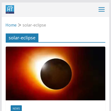
Skip
to
content
Home
solar-eclipse
solar-eclipse
NEWS