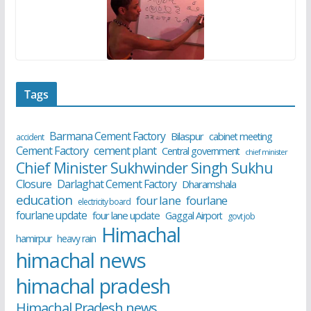
Tags
Barmana Cement Factory
Bilaspur
cabinet meeting
accident
cement plant
Cement Factory
Central government
chief minister
Chief Minister Sukhwinder Singh Sukhu
Closure
Darlaghat Cement Factory
Dharamshala
education
four lane
fourlane
electricity board
fourlane update
four lane update
Gaggal Airport
govt job
Himachal
hamirpur
heavy rain
himachal news
himachal pradesh
Himachal Pradesh news