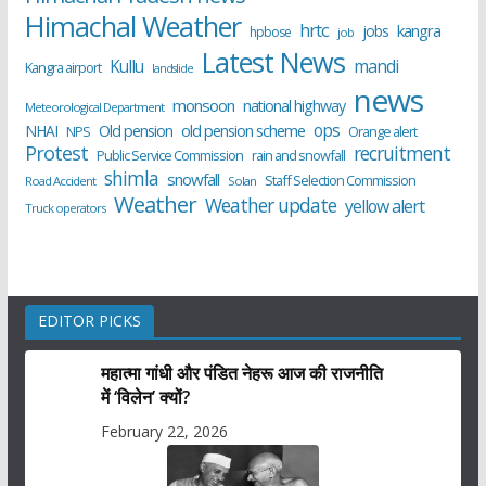
Himachal Weather
hrtc
kangra
jobs
hpbose
job
Latest News
Kullu
mandi
Kangra airport
landslide
news
monsoon
national highway
Meteorological Department
ops
old pension scheme
NHAI
Old pension
NPS
Orange alert
Protest
recruitment
Public Service Commission
rain and snowfall
shimla
snowfall
Staff Selection Commission
Road Accident
Solan
Weather
Weather update
yellow alert
Truck operators
EDITOR PICKS
महात्मा गांधी और पंडित नेहरू आज की राजनीति
में ‘विलेन’ क्यों?
February 22, 2026