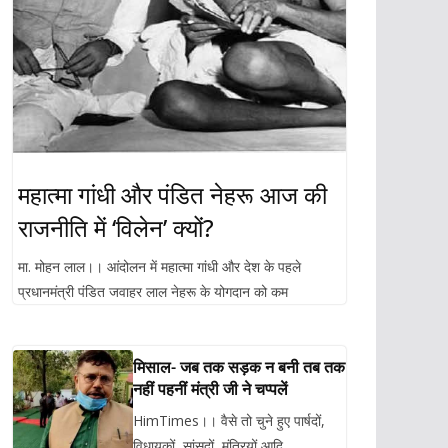
महात्मा गांधी और पंडित नेहरू आज की
राजनीति में ‘विलेन’ क्यों?
मा. मोहन लाल।। आंदोलन में महात्मा गांधी और देश के पहले
प्रधानमंत्री पंडित जवाहर लाल नेहरू के योगदान को कम
मिसाल- जब तक सड़क न बनी तब तक
नहीं पहनीं मंत्री जी ने चप्पलें
HimTimes।। वैसे तो चुने हुए पार्षदों,
विधायकों, सांसदों, मंत्रियों आदि