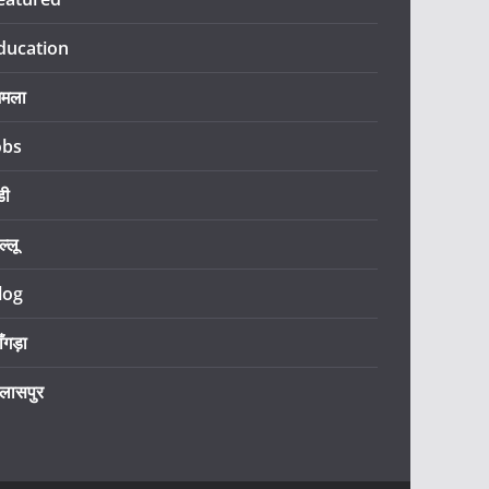
ducation
िमला
obs
डी
ल्लू
log
ँगड़ा
िलासपुर