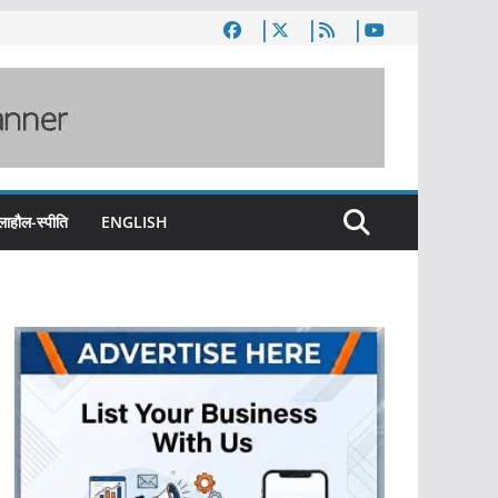
लाहौल-स्पीति
ENGLISH