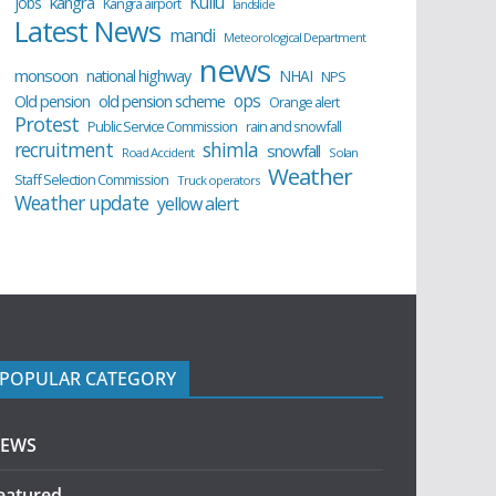
Kullu
kangra
jobs
Kangra airport
landslide
Latest News
mandi
Meteorological Department
news
monsoon
national highway
NHAI
NPS
ops
old pension scheme
Old pension
Orange alert
Protest
Public Service Commission
rain and snowfall
recruitment
shimla
snowfall
Road Accident
Solan
Weather
Staff Selection Commission
Truck operators
Weather update
yellow alert
POPULAR CATEGORY
EWS
eatured