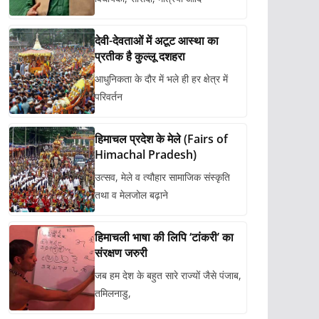
देवी-देवताओं में अटूट आस्था का
प्रतीक है कुल्लू दशहरा
आधुनिकता के दौर में भले ही हर क्षेत्र में
परिवर्तन
हिमाचल प्रदेश के मेले (Fairs of
Himachal Pradesh)
उत्सव, मेले व त्यौहार सामाजिक संस्कृति
तथा व मेलजोल बढ़ाने
हिमाचली भाषा की लिपि ‘टांकरी’ का
संरक्षण जरुरी
जब हम देश के बहुत सारे राज्यों जैसे पंजाब,
तमिलनाडु,