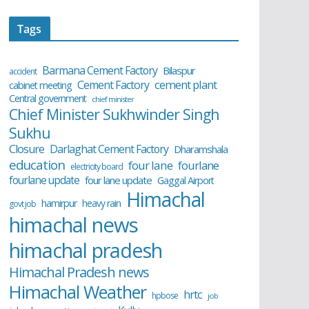
Tags
Barmana Cement Factory
Bilaspur
accident
cement plant
Cement Factory
cabinet meeting
Central government
chief minister
Chief Minister Sukhwinder Singh
Sukhu
Closure
Darlaghat Cement Factory
Dharamshala
education
four lane
fourlane
electricity board
fourlane update
four lane update
Gaggal Airport
Himachal
hamirpur
heavy rain
govt job
himachal news
himachal pradesh
Himachal Pradesh news
Himachal Weather
hrtc
hpbose
job