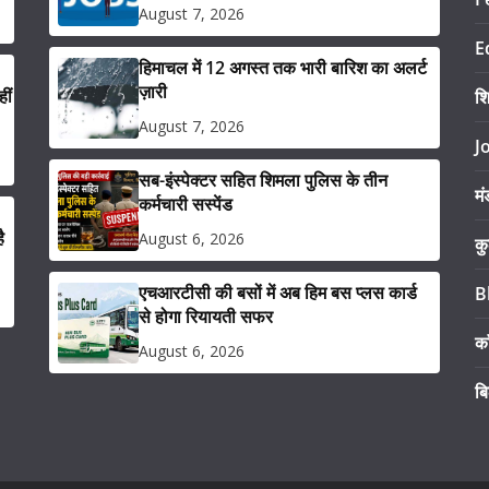
August 7, 2026
E
हिमाचल में 12 अगस्त तक भारी बारिश का अलर्ट
ज़ारी
ीं
श
August 7, 2026
J
सब-इंस्पेक्टर सहित शिमला पुलिस के तीन
मं
कर्मचारी सस्पेंड
ै
August 6, 2026
कु
एचआरटीसी की बसों में अब हिम बस प्लस कार्ड
B
से होगा रियायती सफर
का
August 6, 2026
ब