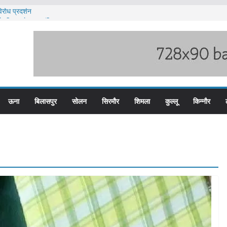
िरोध प्रदर्शन
ों के लिए आवेदन आमंत्रित
ी बारिश का अलर्ट ज़ारी
लिस के तीन कर्मचारी सस्पेंड
म बस प्लस कार्ड से होगा रियायती सफर
ऊना
बिलासपुर
सोलन
सिरमौर
शिमला
कुल्लू
किन्नौर