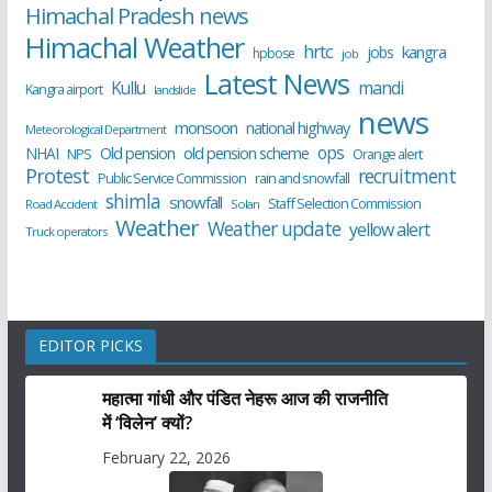
Himachal Pradesh news
Himachal Weather
hrtc
kangra
jobs
hpbose
job
Latest News
Kullu
mandi
Kangra airport
landslide
news
monsoon
national highway
Meteorological Department
ops
old pension scheme
NHAI
Old pension
NPS
Orange alert
Protest
recruitment
Public Service Commission
rain and snowfall
shimla
snowfall
Staff Selection Commission
Road Accident
Solan
Weather
Weather update
yellow alert
Truck operators
EDITOR PICKS
महात्मा गांधी और पंडित नेहरू आज की राजनीति
में ‘विलेन’ क्यों?
February 22, 2026