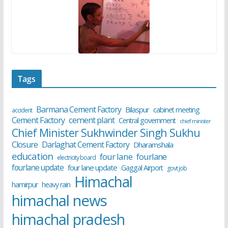
Tags
Barmana Cement Factory
Bilaspur
cabinet meeting
accident
cement plant
Cement Factory
Central government
chief minister
Chief Minister Sukhwinder Singh Sukhu
Closure
Darlaghat Cement Factory
Dharamshala
education
four lane
fourlane
electricity board
fourlane update
four lane update
Gaggal Airport
govt job
Himachal
hamirpur
heavy rain
himachal news
himachal pradesh