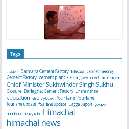
Tags
Barmana Cement Factory
Bilaspur
cabinet meeting
accident
cement plant
Cement Factory
Central government
chief minister
Chief Minister Sukhwinder Singh Sukhu
Closure
Darlaghat Cement Factory
Dharamshala
education
four lane
fourlane
electricity board
fourlane update
four lane update
Gaggal Airport
govt job
Himachal
hamirpur
heavy rain
himachal news