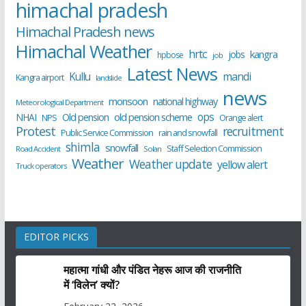
himachal pradesh
Himachal Pradesh news
Himachal Weather
hrtc
kangra
jobs
hpbose
job
Latest News
Kullu
mandi
Kangra airport
landslide
news
monsoon
national highway
Meteorological Department
ops
old pension scheme
NHAI
Old pension
NPS
Orange alert
Protest
recruitment
Public Service Commission
rain and snowfall
shimla
snowfall
Staff Selection Commission
Road Accident
Solan
Weather
Weather update
yellow alert
Truck operators
EDITOR PICKS
महात्मा गांधी और पंडित नेहरू आज की राजनीति
में ‘विलेन’ क्यों?