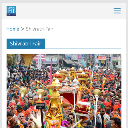
Skip
to
content
Home
Shivratri Fair
Shivratri Fair