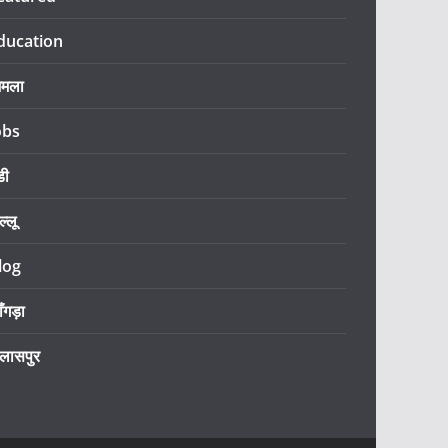
ducation
िमला
obs
डी
ल्लू
log
ँगड़ा
िलासपुर