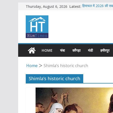
Skip
Latest:
हिमाचल में 2026 की सबस
Thursday, August 6, 2026
सब-इंस्पेक्टर सहित शिमल
to
एचआरटीसी की बसों में अ
content
शिमला में भाजपा का जोरद
सावधान !! फिर से बड़े भ
HOME
चंबा
काँगड़ा
मंडी
हमीरपुर
Home
Shimla’s historic church
Shimla’s historic church