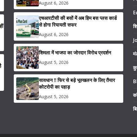
August 6, 2026
E
एचआरटीसी की बसों में अब हिम बस प्लस कार्ड
से होगा रियायती सफर
ीं
श
August 6, 2026
J
शिमला में भाजपा का जोरदार विरोध प्रदर्शन
मं
August 5, 2026
ै
कु
सावधान !! फिर से बड़े भूस्खलन के लिए तैयार
B
कोटरोपी का पहाड़
का
August 5, 2026
ब