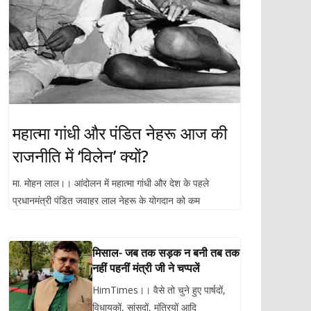
महात्मा गांधी और पंडित नेहरू आज की
राजनीति में ‘विलेन’ क्यों?
मा. मोहन लाल।। आंदोलन में महात्मा गांधी और देश के पहले
प्रधानमंत्री पंडित जवाहर लाल नेहरू के योगदान को कम
मिसाल- जब तक सड़क न बनी तब तक
नहीं पहनीं मंत्री जी ने चप्पलें
HimTimes।। वैसे तो चुने हुए पार्षदों,
विधायकों, सांसदों, मंत्रियों आदि