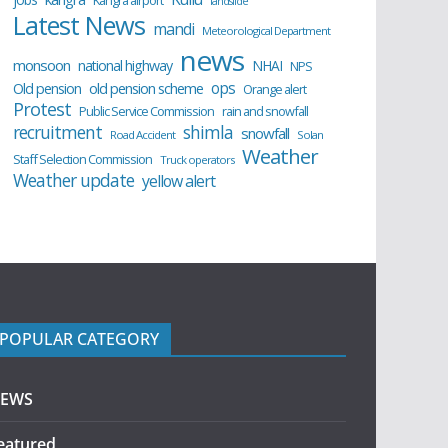
Kangra airport
landslide
Latest News
mandi
Meteorological Department
news
monsoon
national highway
NHAI
NPS
ops
old pension scheme
Old pension
Orange alert
Protest
Public Service Commission
rain and snowfall
recruitment
shimla
snowfall
Road Accident
Solan
Weather
Staff Selection Commission
Truck operators
Weather update
yellow alert
POPULAR CATEGORY
EWS
eatured