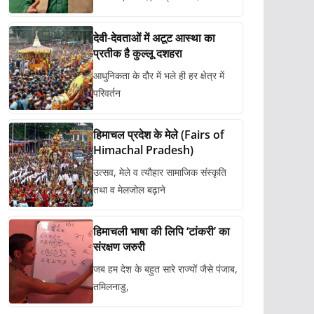
देवी-देवताओं में अटूट आस्था का
प्रतीक है कुल्लू दशहरा
आधुनिकता के दौर में भले ही हर क्षेत्र में
परिवर्तन
हिमाचल प्रदेश के मेले (Fairs of
Himachal Pradesh)
उत्सव, मेले व त्यौहार सामाजिक संस्कृति
तथा व मेलजोल बढ़ाने
हिमाचली भाषा की लिपि ‘टांकरी’ का
संरक्षण जरुरी
जब हम देश के बहुत सारे राज्यों जैसे पंजाब,
तमिलनाडु,