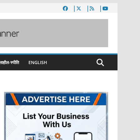
लाहौल-स्पीति
ENGLISH