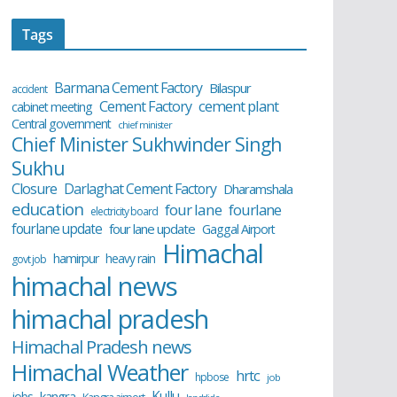
Tags
Barmana Cement Factory
Bilaspur
accident
cement plant
Cement Factory
cabinet meeting
Central government
chief minister
Chief Minister Sukhwinder Singh
Sukhu
Closure
Darlaghat Cement Factory
Dharamshala
education
four lane
fourlane
electricity board
fourlane update
four lane update
Gaggal Airport
Himachal
hamirpur
heavy rain
govt job
himachal news
himachal pradesh
Himachal Pradesh news
Himachal Weather
hrtc
hpbose
job
Kullu
kangra
jobs