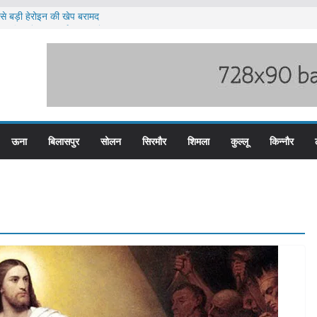
े बड़ी हेरोइन की खेप बरामद
ा पुलिस के तीन कर्मचारी सस्पेंड
ब हिम बस प्लस कार्ड से होगा रियायती सफर
ार विरोध प्रदर्शन
ूस्खलन के लिए तैयार कोटरोपी का पहाड़
ऊना
बिलासपुर
सोलन
सिरमौर
शिमला
कुल्लू
किन्नौर