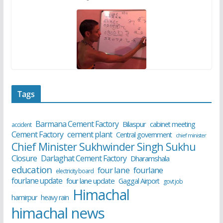
Tags
Barmana Cement Factory
Bilaspur
cabinet meeting
accident
cement plant
Cement Factory
Central government
chief minister
Chief Minister Sukhwinder Singh Sukhu
Closure
Darlaghat Cement Factory
Dharamshala
education
four lane
fourlane
electricity board
fourlane update
four lane update
Gaggal Airport
govt job
Himachal
hamirpur
heavy rain
himachal news