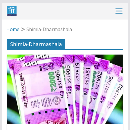
Skip
to
content
Home
Shimla-Dharmashala
Shimla-Dharmashala