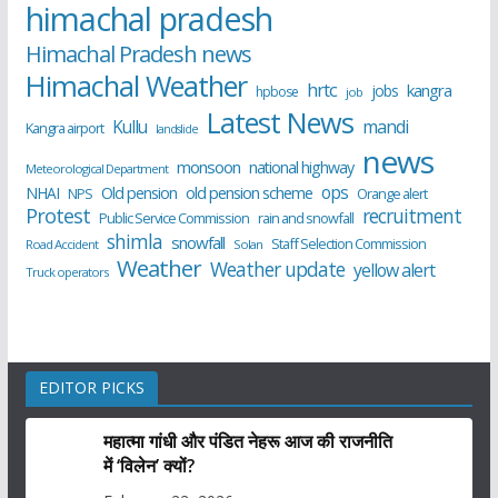
himachal pradesh
Himachal Pradesh news
Himachal Weather
hrtc
kangra
jobs
hpbose
job
Latest News
Kullu
mandi
Kangra airport
landslide
news
monsoon
national highway
Meteorological Department
ops
old pension scheme
NHAI
Old pension
NPS
Orange alert
Protest
recruitment
Public Service Commission
rain and snowfall
shimla
snowfall
Staff Selection Commission
Road Accident
Solan
Weather
Weather update
yellow alert
Truck operators
EDITOR PICKS
महात्मा गांधी और पंडित नेहरू आज की राजनीति
में ‘विलेन’ क्यों?