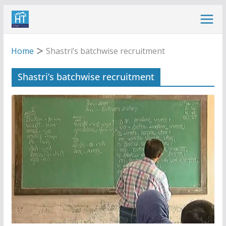
Skip
to
content
Home
Shastri’s batchwise recruitment
Shastri’s batchwise recruitment