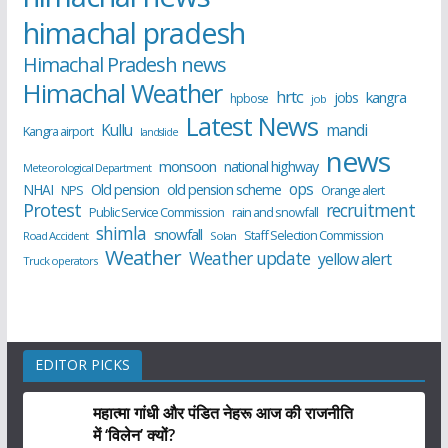
himachal pradesh
Himachal Pradesh news
Himachal Weather
hrtc
kangra
jobs
hpbose
job
Latest News
Kullu
mandi
Kangra airport
landslide
news
monsoon
national highway
Meteorological Department
ops
old pension scheme
NHAI
Old pension
NPS
Orange alert
Protest
recruitment
Public Service Commission
rain and snowfall
shimla
snowfall
Staff Selection Commission
Road Accident
Solan
Weather
Weather update
yellow alert
Truck operators
EDITOR PICKS
महात्मा गांधी और पंडित नेहरू आज की राजनीति
में ‘विलेन’ क्यों?