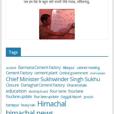
जब हम देश के बहुत सारे राज्यों जैसे पंजाब, तमिलनाडु,
Tags
Barmana Cement Factory
Bilaspur
cabinet meeting
accident
cement plant
Cement Factory
Central government
chief minister
Chief Minister Sukhwinder Singh Sukhu
Closure
Darlaghat Cement Factory
Dharamshala
education
four lane
fourlane
electricity board
fourlane update
four lane update
Gaggal Airport
govt job
Himachal
hamirpur
heavy rain
himachal news