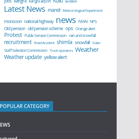
Kullu
kangra
jobs
Kangra airport
landslide
Latest News
mandi
Meteorological Department
news
monsoon
national highway
NHAI
NPS
ops
old pension scheme
Old pension
Orange alert
Protest
Public Service Commission
rain and snowfall
recruitment
shimla
snowfall
Road Accident
Solan
Weather
Staff Selection Commission
Truck operators
Weather update
yellow alert
POPULAR CATEGORY
EWS
eatured