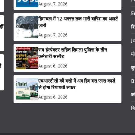
August 7, 2026
E
हिमाचल में 12 अगस्त तक भारी बारिश का अलर्ट
ज़ारी
ीं
श
August 7, 2026
J
सब-इंस्पेक्टर सहित शिमला पुलिस के तीन
मं
कर्मचारी सस्पेंड
ै
August 6, 2026
कु
एचआरटीसी की बसों में अब हिम बस प्लस कार्ड
B
से होगा रियायती सफर
का
August 6, 2026
ब