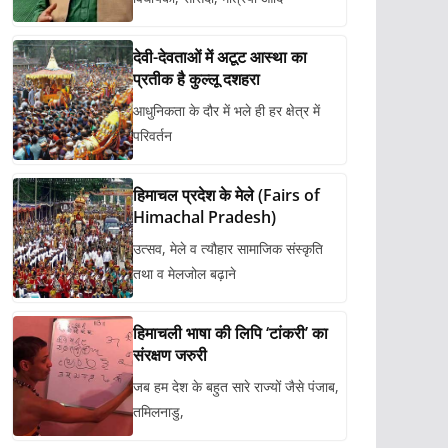
देवी-देवताओं में अटूट आस्था का
प्रतीक है कुल्लू दशहरा
आधुनिकता के दौर में भले ही हर क्षेत्र में
परिवर्तन
हिमाचल प्रदेश के मेले (Fairs of
Himachal Pradesh)
उत्सव, मेले व त्यौहार सामाजिक संस्कृति
तथा व मेलजोल बढ़ाने
हिमाचली भाषा की लिपि ‘टांकरी’ का
संरक्षण जरुरी
जब हम देश के बहुत सारे राज्यों जैसे पंजाब,
तमिलनाडु,