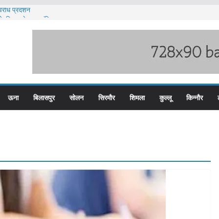
िरोध प्रदर्शन
ों के लिए आवेदन आमंत्रित
ी बारिश का अलर्ट ज़ारी
लिस के तीन कर्मचारी सस्पेंड
म बस प्लस कार्ड से होगा रियायती सफर
ऊना
बिलासपुर
सोलन
सिरमौर
शिमला
कुल्लू
किन्नौर