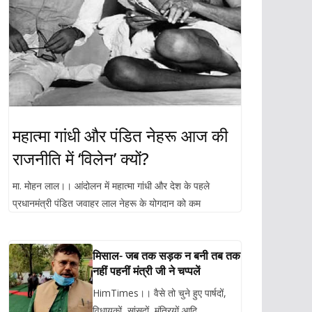
महात्मा गांधी और पंडित नेहरू आज की
राजनीति में ‘विलेन’ क्यों?
मा. मोहन लाल।। आंदोलन में महात्मा गांधी और देश के पहले
प्रधानमंत्री पंडित जवाहर लाल नेहरू के योगदान को कम
मिसाल- जब तक सड़क न बनी तब तक
नहीं पहनीं मंत्री जी ने चप्पलें
HimTimes।। वैसे तो चुने हुए पार्षदों,
विधायकों, सांसदों, मंत्रियों आदि