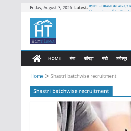
Skip
Latest:
शिमला में भाजपा का जोरदार व
Friday, August 7, 2026
हिमाचल में क्लर्कों के 40 पद
to
हिमाचल में 12 अगस्त तक भार
content
सब-इंस्पेक्टर सहित शिमला पु
एचआरटीसी की बसों में अब हि
HOME
चंबा
काँगड़ा
मंडी
हमीरपुर
Home
Shastri batchwise recruitment
Shastri batchwise recruitment