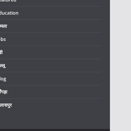
ducation
िमला
obs
डी
ल्लू
log
ँगड़ा
िलासपुर