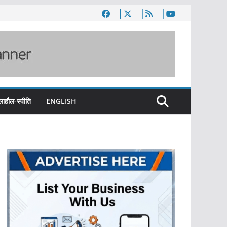
लाहौल-स्पीति
ENGLISH