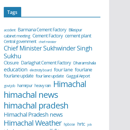
Tags
Barmana Cement Factory
Bilaspur
accident
cement plant
Cement Factory
cabinet meeting
Central government
chief minister
Chief Minister Sukhwinder Singh
Sukhu
Closure
Darlaghat Cement Factory
Dharamshala
education
four lane
fourlane
electricity board
fourlane update
four lane update
Gaggal Airport
Himachal
hamirpur
heavy rain
govt job
himachal news
himachal pradesh
Himachal Pradesh news
Himachal Weather
hrtc
hpbose
job