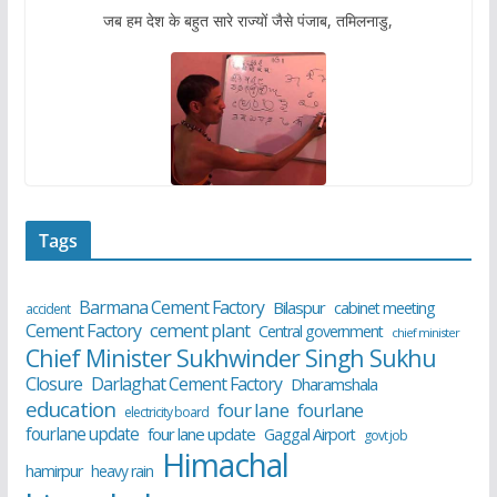
जब हम देश के बहुत सारे राज्यों जैसे पंजाब, तमिलनाडु,
Tags
Barmana Cement Factory
Bilaspur
cabinet meeting
accident
cement plant
Cement Factory
Central government
chief minister
Chief Minister Sukhwinder Singh Sukhu
Closure
Darlaghat Cement Factory
Dharamshala
education
four lane
fourlane
electricity board
fourlane update
four lane update
Gaggal Airport
govt job
Himachal
hamirpur
heavy rain