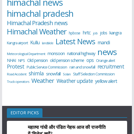
himachal news
himachal pradesh
Himachal Pradesh news
Himachal Weather
hrtc
kangra
jobs
hpbose
job
Latest News
Kullu
mandi
Kangra airport
landslide
news
monsoon
national highway
Meteorological Department
ops
old pension scheme
NHAI
Old pension
NPS
Orange alert
Protest
recruitment
Public Service Commission
rain and snowfall
shimla
snowfall
Staff Selection Commission
Road Accident
Solan
Weather
Weather update
yellow alert
Truck operators
EDITOR PICKS
महात्मा गांधी और पंडित नेहरू आज की राजनीति
में ‘विलेन’ क्यों?