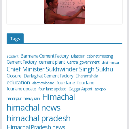
Tags
Barmana Cement Factory
Bilaspur
cabinet meeting
accident
cement plant
Cement Factory
Central government
chief minister
Chief Minister Sukhwinder Singh Sukhu
Closure
Darlaghat Cement Factory
Dharamshala
education
four lane
fourlane
electricity board
fourlane update
four lane update
Gaggal Airport
govt job
Himachal
hamirpur
heavy rain
himachal news
himachal pradesh
Himachal Pradesh news