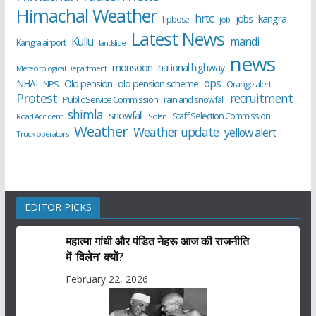
Himachal Weather
hrtc
kangra
jobs
hpbose
job
Latest News
Kullu
mandi
Kangra airport
landslide
news
monsoon
national highway
Meteorological Department
ops
old pension scheme
NHAI
Old pension
NPS
Orange alert
Protest
recruitment
Public Service Commission
rain and snowfall
shimla
snowfall
Staff Selection Commission
Road Accident
Solan
Weather
Weather update
yellow alert
Truck operators
EDITOR PICKS
महात्मा गांधी और पंडित नेहरू आज की राजनीति
में ‘विलेन’ क्यों?
February 22, 2026