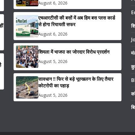
August 6, 2026
E
एचआरटीसी की बसों में अब हिम बस प्लस कार्ड
से होगा रियायती सफर
ीं
श
August 6, 2026
J
शिमला में भाजपा का जोरदार विरोध प्रदर्शन
मं
August 5, 2026
ै
कु
सावधान !! फिर से बड़े भूस्खलन के लिए तैयार
B
कोटरोपी का पहाड़
का
August 5, 2026
ब