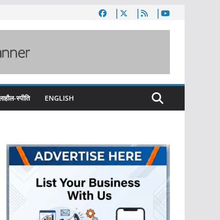
लाहौल-स्पीति
ENGLISH