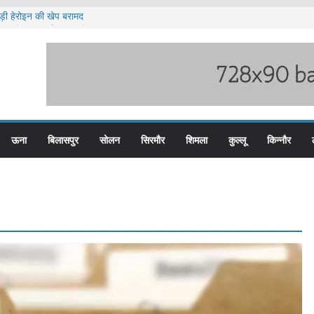
़ी हेरोइन की खेप बरामद
लिस के तीन कर्मचारी सस्पेंड
म बस प्लस कार्ड से होगा रियायती सफर
िरोध प्रदर्शन
लन के लिए तैयार कोटरोपी का पहाड़
ऊना
बिलासपुर
सोलन
सिरमौर
शिमला
कुल्लू
किन्नौर