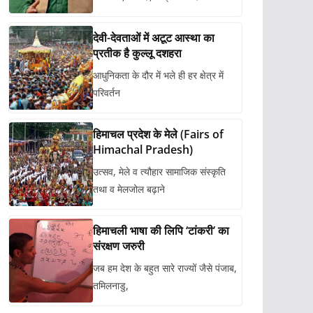
देवी-देवताओं में अटूट आस्था का
प्रतीक है कुल्लू दशहरा
आधुनिकता के दौर में भले ही हर क्षेत्र में
परिवर्तन
हिमाचल प्रदेश के मेले (Fairs of
Himachal Pradesh)
उत्सव, मेले व त्यौहार सामाजिक संस्कृति
तथा व मेलजोल बढ़ाने
हिमाचली भाषा की लिपि ‘टांकरी’ का
संरक्षण जरुरी
जब हम देश के बहुत सारे राज्यों जैसे पंजाब,
तमिलनाडु,