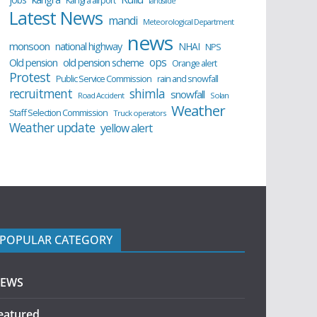
Kangra airport
landslide
Latest News
mandi
Meteorological Department
news
monsoon
national highway
NHAI
NPS
ops
old pension scheme
Old pension
Orange alert
Protest
Public Service Commission
rain and snowfall
recruitment
shimla
snowfall
Road Accident
Solan
Weather
Staff Selection Commission
Truck operators
Weather update
yellow alert
POPULAR CATEGORY
EWS
eatured