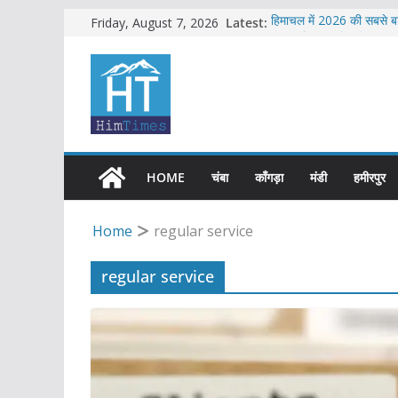
Skip
Latest:
हिमाचल में 2026 की सबसे बड
Friday, August 7, 2026
सब-इंस्पेक्टर सहित शिमला पु
to
एचआरटीसी की बसों में अब हि
content
शिमला में भाजपा का जोरदार व
सावधान !! फिर से बड़े भूस्ख
HOME
चंबा
काँगड़ा
मंडी
हमीरपुर
Home
regular service
regular service