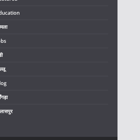
ducation
िमला
obs
डी
ल्लू
log
ँगड़ा
िलासपुर