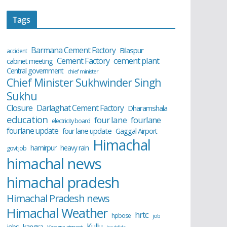
Tags
Barmana Cement Factory
Bilaspur
accident
cement plant
Cement Factory
cabinet meeting
Central government
chief minister
Chief Minister Sukhwinder Singh
Sukhu
Closure
Darlaghat Cement Factory
Dharamshala
education
four lane
fourlane
electricity board
fourlane update
four lane update
Gaggal Airport
Himachal
hamirpur
heavy rain
govt job
himachal news
himachal pradesh
Himachal Pradesh news
Himachal Weather
hrtc
hpbose
job
Kullu
kangra
jobs