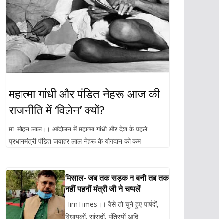
महात्मा गांधी और पंडित नेहरू आज की
राजनीति में ‘विलेन’ क्यों?
मा. मोहन लाल।। आंदोलन में महात्मा गांधी और देश के पहले
प्रधानमंत्री पंडित जवाहर लाल नेहरू के योगदान को कम
मिसाल- जब तक सड़क न बनी तब तक
नहीं पहनीं मंत्री जी ने चप्पलें
HimTimes।। वैसे तो चुने हुए पार्षदों,
विधायकों, सांसदों, मंत्रियों आदि