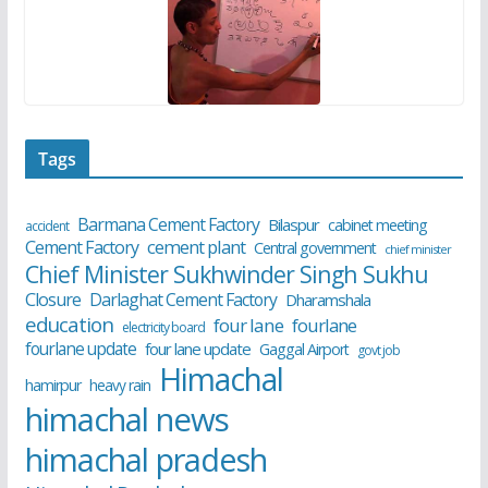
Tags
Barmana Cement Factory
Bilaspur
cabinet meeting
accident
cement plant
Cement Factory
Central government
chief minister
Chief Minister Sukhwinder Singh Sukhu
Closure
Darlaghat Cement Factory
Dharamshala
education
four lane
fourlane
electricity board
fourlane update
four lane update
Gaggal Airport
govt job
Himachal
hamirpur
heavy rain
himachal news
himachal pradesh