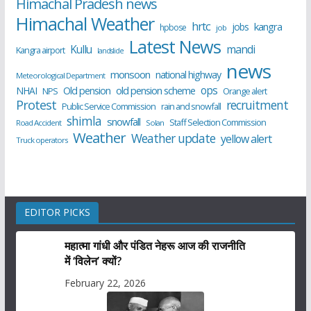
Himachal Pradesh news
Himachal Weather
hrtc
kangra
jobs
hpbose
job
Latest News
Kullu
mandi
Kangra airport
landslide
news
monsoon
national highway
Meteorological Department
ops
old pension scheme
NHAI
Old pension
NPS
Orange alert
Protest
recruitment
Public Service Commission
rain and snowfall
shimla
snowfall
Staff Selection Commission
Road Accident
Solan
Weather
Weather update
yellow alert
Truck operators
EDITOR PICKS
महात्मा गांधी और पंडित नेहरू आज की राजनीति
में ‘विलेन’ क्यों?
February 22, 2026