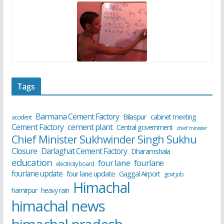
Tags
Barmana Cement Factory
Bilaspur
cabinet meeting
accident
cement plant
Cement Factory
Central government
chief minister
Chief Minister Sukhwinder Singh Sukhu
Closure
Darlaghat Cement Factory
Dharamshala
education
four lane
fourlane
electricity board
fourlane update
four lane update
Gaggal Airport
govt job
Himachal
hamirpur
heavy rain
himachal news