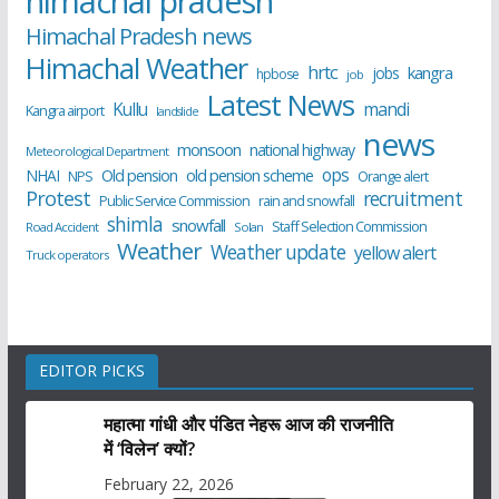
himachal pradesh
Himachal Pradesh news
Himachal Weather
hrtc
kangra
jobs
hpbose
job
Latest News
Kullu
mandi
Kangra airport
landslide
news
monsoon
national highway
Meteorological Department
ops
old pension scheme
NHAI
Old pension
NPS
Orange alert
Protest
recruitment
Public Service Commission
rain and snowfall
shimla
snowfall
Staff Selection Commission
Road Accident
Solan
Weather
Weather update
yellow alert
Truck operators
EDITOR PICKS
महात्मा गांधी और पंडित नेहरू आज की राजनीति
में ‘विलेन’ क्यों?
February 22, 2026